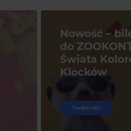
Nowość – bil
do ZOOKONT
Świata Kolo
Klocków
További info