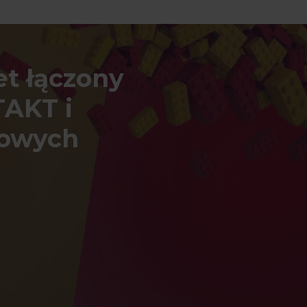
et łączony
AKT i
rowych