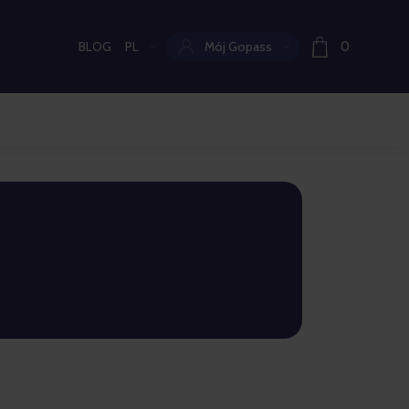
BLOG
PL
Mój Gopass
0
Aktualny język: