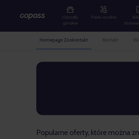
Ośrodki
Parki wodne
Bil
Gopass
górskie
doświa
Homepage Zookontakt
Kontakt
Wi
Gopass
Popularne oferty, które można zn