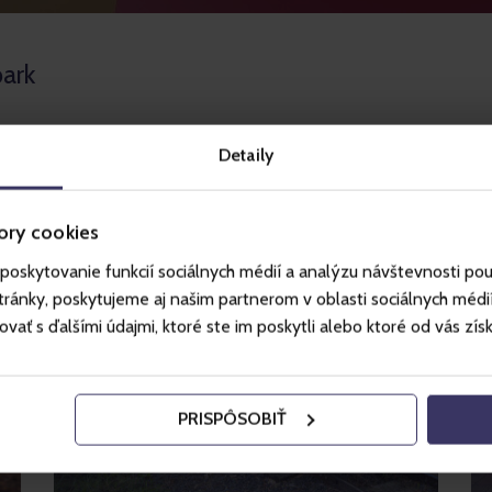
ark
Detaily
ory cookies
poskytovanie funkcií sociálnych médií a analýzu návštevnosti po
ánky, poskytujeme aj našim partnerom v oblasti sociálnych médií, 
ť s ďalšími údajmi, ktoré ste im poskytli alebo ktoré od vás získal
PRISPÔSOBIŤ
Świat miniatur