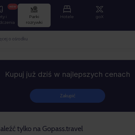
NEW
ety i
Parki
Hotele
goX
dczenia
rozrywki
ęcej o ośrodku
Kupuj już dziś w najlepszych cenach
Zakupić
aleźć tylko na Gopass.travel