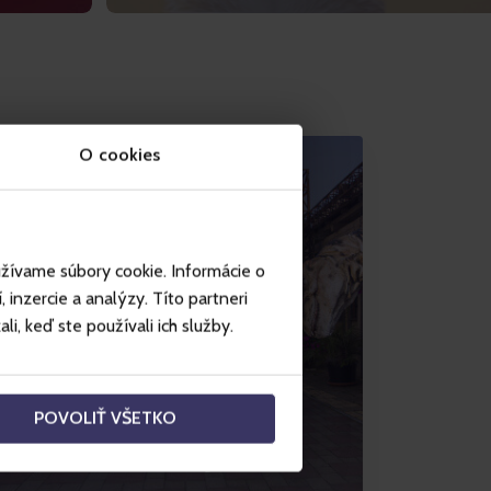
O cookies
užívame súbory cookie. Informácie o
inzercie a analýzy. Títo partneri
i, keď ste používali ich služby.
POVOLIŤ VŠETKO
Atrakcje