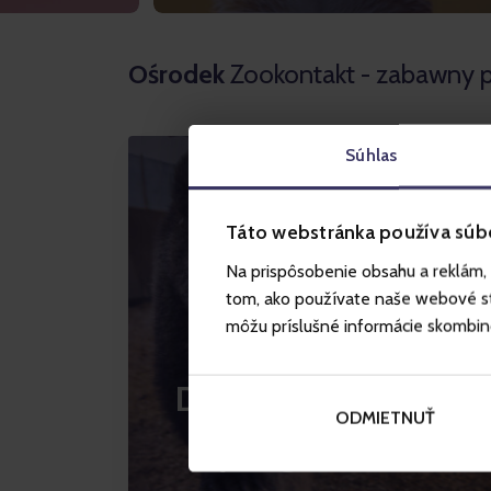
Ośrodek
Zookontakt - zabawny p
Súhlas
Táto webstránka používa súb
Na prispôsobenie obsahu a reklám, 
tom, ako používate naše webové str
môžu príslušné informácie skombinova
Dzikie zwierzęta na
ODMIETNUŤ
wyciągnięcie ręki