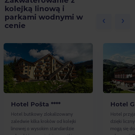
Zakwaterowanie z
kolejką linową i
parkami wodnymi w
‹
›
cenie
Hotel Pošta ****
Hotel G
Hotel butikowy zlokalizowany
Hotel przyj
zaledwie kilka kroków od kolejki
dzięki liczn
linowej o wysokim standardzie
mogą się do