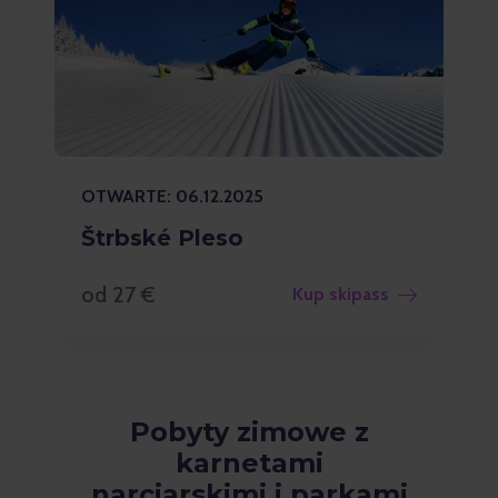
OTWARTE: 06.12.2025
Štrbské Pleso
od 27 €
Kup skipass
Pobyty zimowe z
karnetami
narciarskimi i parkami