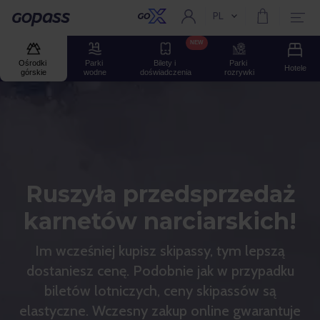
PL
Aktualny język:
Gopass
NEW
Ośrodki 
Parki 
Bilety i 
Parki 
Hotele
górskie
wodne
doświadczenia
rozrywki
Ruszyła przedsprzedaż
karnetów narciarskich!
Im wcześniej kupisz skipassy, tym lepszą
dostaniesz cenę. Podobnie jak w przypadku
biletów lotniczych, ceny skipassów są
elastyczne. Wczesny zakup online gwarantuje