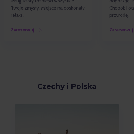
usług, który rozpieści wszystkie
odpocząć. 
Twoje zmysły. Miejsce na doskonały
Chopok i ot
relaks.
przyrodę.
Zarezerwuj
Zarezerwuj
Czechy i Polska