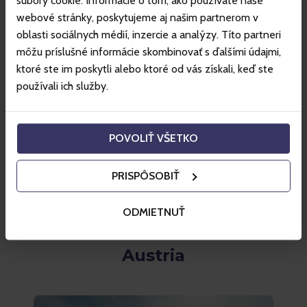
súbory cookie. Informácie o tom, ako používate naše
webové stránky, poskytujeme aj našim partnerom v
oblasti sociálnych médií, inzercie a analýzy. Títo partneri
môžu príslušné informácie skombinovať s ďalšími údajmi,
ktoré ste im poskytli alebo ktoré od vás získali, keď ste
používali ich služby.
PLANOWANE OTWARCIE: 13.12.2025
Szczyrk
POVOLIŤ VŠETKO
od 87 zł
Kup skipass
PRISPÔSOBIŤ
ODMIETNUŤ
Austria