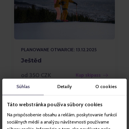
PLANOWANE OTWARCIE: 13.12.2025
Ještěd
od 350 CZK
Kup skipass
Súhlas
Detaily
O cookies
Táto webstránka používa súbory cookies
Na prispôsobenie obsahu a reklám, poskytovanie funkcií
sociálnych médií a analýzu návštevnosti používame