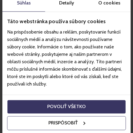
Súhlas
Detaily
O cookies
International helpline
Táto webstránka používa súbory cookies
+421220510448
Pondelok – Nedeľa: 08:00 – 18:00
Na prispôsobenie obsahu a reklám, poskytovanie funkcií
sociálnych médií a analýzu návštevnosti používame
súbory cookie. Informácie o tom, ako používate naše
webové stránky, poskytujeme aj našim partnerom v
E-mailový kontakt
oblasti sociálnych médií, inzercie a analýzy. Títo partneri
info@gopass.sk
môžu príslušné informácie skombinovať s ďalšími údajmi,
Pondelok – Nedeľa: 08:00 – 18:00
ktoré ste im poskytli alebo ktoré od vás získali, keď ste
používali ich služby.
Reklamácie
POVOLIŤ VŠETKO
Reklamačné centrum
Reklamačný formulár
PRISPÔSOBIŤ