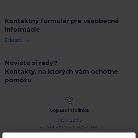
Kontaktný formulár pre všeobecné
informácie
Zobraziť
Neviete si rady?
Kontakty, na ktorých vám ochotne
pomôžu
Gopass infolinka
0850122155
Pondelok – Nedeľa: 08:00 – 18:00