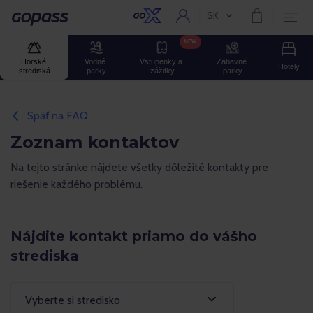
SK
Aktuální jazyk:
Gopass
NEW
Horské 
Vodné 
Vstupenky a 
Zábavné 
Hotely
strediská
parky
zážitky
parky
Späť na FAQ
Zoznam kontaktov
Na tejto stránke nájdete všetky dôležité kontakty pre
riešenie každého problému.
Nájdite kontakt priamo do vášho
strediska
Vyberte si stredisko