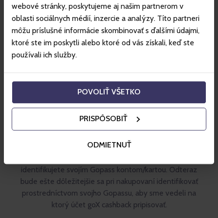
webové stránky, poskytujeme aj našim partnerom v
možnosť online stornovania produktov a služieb, ktorý
oblasti sociálnych médií, inzercie a analýzy. Títo partneri
by po pripísaní cashbacku nebol možný.
môžu príslušné informácie skombinovať s ďalšími údajmi,
ktoré ste im poskytli alebo ktoré od vás získali, keď ste
používali ich služby.
POVOLIŤ VŠETKO
Kedy sa pripisuje goX
cashback za nákupy do
PRISPÔSOBIŤ
goX peňaženky?
ODMIETNUŤ
Cashback získate len za nákupy pri ktorých sa
identifikujete svojím Gopass kontom/kartou. Odteraz
bude ešte dôležitejšie sa pri nakupovaní identifikovať
prostredníctvom svojho Gopassu, aby sme vedeli na
ktorý účet goX cashback pripisovať.