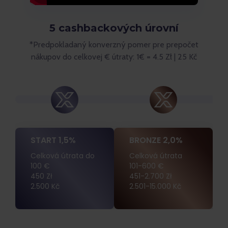
5 cashbackových úrovní
*Predpokladaný konverzný pomer pre prepočet
nákupov do celkovej € útraty: 1€ = 4.5 Zł | 25 Kč
START 1,5%
BRONZE 2,0%
Celková útrata do
Celková útrata
100 €
101-600 €
450 Zł
451-2.700 Zł
2.500 Kč
2.501-15.000 Kč