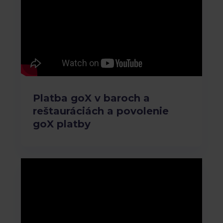
Platba goX v baroch a
reštauráciách a povolenie
goX platby