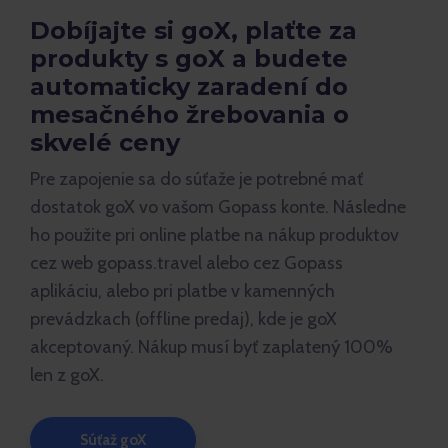
Dobíjajte si goX, plaťte za
produkty s goX a budete
automaticky zaradení do
mesačného žrebovania o
skvelé ceny
Pre zapojenie sa do súťaže je potrebné mať
dostatok goX vo vašom Gopass konte. Následne
ho použite pri online platbe na nákup produktov
cez web gopass.travel alebo cez Gopass
aplikáciu, alebo pri platbe v kamenných
prevádzkach (offline predaj), kde je goX
akceptovaný. Nákup musí byť zaplatený 100%
len z goX.
Súťaž goX