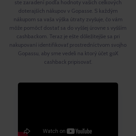
ste zaradení podľa hodnoty vašich celkových
doterajších nákupov v Gopasse. S každým
nákupom sa vaša výška útraty zvyšuje, čo vám
môže pomôcť dostať sa do vyššej úrovne s vyšším
cashbackom. Teraz je ešte dôležitejšie sa pri
nakupovaní identifikovať prostredníctvom svojho
Gopassu, aby sme vedeli na ktorý účet goX
cashback pripisovať.