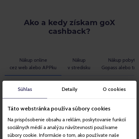
Ako a kedy získam goX
cashback?
Nákup online
Nákup
Nákup pobytu
cez web alebo APPku
v stredisku
Gopass alebo tmr
Súhlas
Detaily
O cookies
Nákup online produktu cez web
alebo Gopass Applikáciu
Táto webstránka používa súbory cookies
GoX cashback získate po využití produktu hneď na druhý
Na prispôsobenie obsahu a reklám, poskytovanie funkcií
deň podľa aktuálnej cashback úrovne, v ktorej sa
sociálnych médií a analýzu návštevnosti používame
nachádzate. Prečo až na druhý deň po využití produktu?
súbory cookie. Informácie o tom, ako používate naše
Jednoducho preto, že stále chceme pre vás zachovať