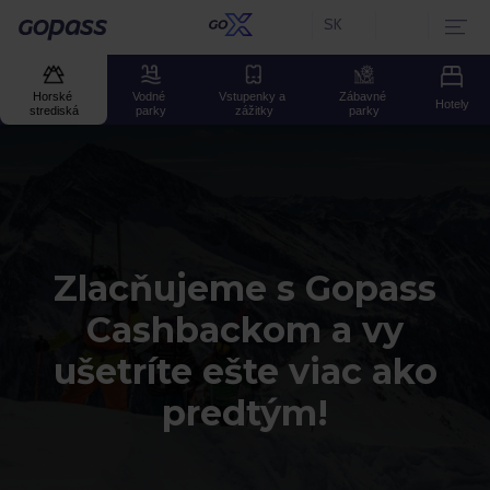
SK
Aktuální jazyk:
Gopass
Horské 
Vodné 
Vstupenky a 
Zábavné 
Hotely
strediská
parky
zážitky
parky
Zlacňujeme s Gopass
Cashbackom a vy
ušetríte ešte viac ako
predtým!