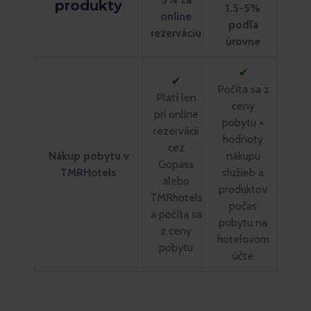
produkty
1.5-5%
online
podľa
rezerváciu
úrovne
✔
✔
Počíta sa z
Platí len
ceny
pri online
pobytu +
rezervácii
hodnoty
cez
Nákup pobytu v
nákupu
Gopass
TMRHotels
služieb a
alebo
produktov
TMRhotels
počas
a počíta sa
pobytu na
z ceny
hotelovom
pobytu
účte