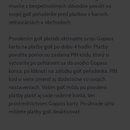
musíte z bezpečnostných dôvodov povoliť vo
svojej goX peňaženke pred platbou v baroch,
reštauráciách a obchodoch.
Povolením goX platieb aktivujete svoju Gopass
kartu na platby goX po dobu 4 hodín. Platby
povolíte pomocou zadania PIN kódu, ktorý si
vytvoríte po prihlásení sa do svojho Gopass
konta, po kliknutí na záložku goX peňaženka. PIN
kód si viete zmeniť aj dodatočne vo svojich
nastaveniach. Vašim goX môžu po povolení
platby platiť aj vaše rodinné kontá, len
prostredníctvom Gopass karty. Po úhrade účtu
môžete platby goX deaktivovať.