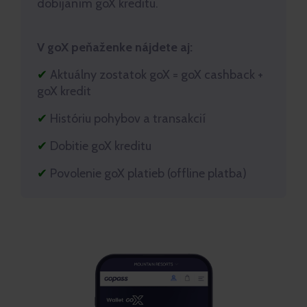
dobíjaním goX kreditu.
V goX peňaženke nájdete aj:
✔
Aktuálny zostatok goX = goX cashback +
goX kredit
✔
Históriu pohybov a transakcií
✔
Dobitie goX kreditu
✔
Povolenie goX platieb (offline platba)