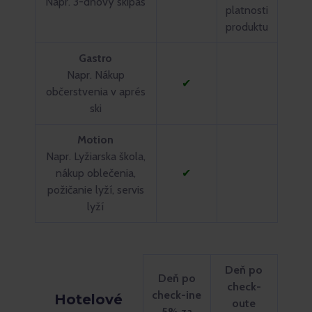
Napr. 3-dňový skipas
platnosti
produktu
Gastro
Napr. Nákup
✔
občerstvenia v aprés
ski
Motion
Napr. Lyžiarska škola,
nákup oblečenia,
✔
požičanie lyží, servis
lyží
Deň po
Deň po
check-
check-ine
Hotelové
oute
5% za