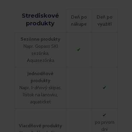
Strediskové
Deň po
Deň po
produkty
nákupe
využití
Sezónne produkty
Napr. Gopass SKI
✔
sezónka,
Aquasezónka
Jednodňové
produkty
Napr. 1-dňový skipas,
✔
lístok na lanovku,
aquaticket
✔
po prvom
Viacdňové produkty
dni