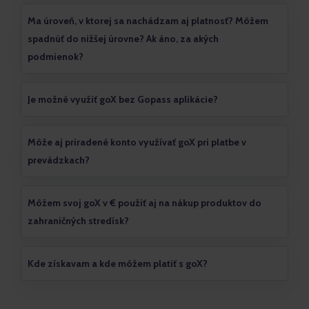
Ma úroveň, v ktorej sa nachádzam aj platnosť? Môžem
spadnúť do nižšej úrovne? Ak áno, za akých
podmienok?
Je možné využiť goX bez Gopass aplikácie?
Môže aj priradené konto využívať goX pri platbe v
prevádzkach?
Môžem svoj goX v € použiť aj na nákup produktov do
zahraničných stredísk?
Kde získavam a kde môžem platiť s goX?