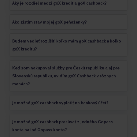
Aký je rozdiel medzi goX kredit a goX cashback?
Ako zistím stav mojej goX peňaženky?
Budem vedieť rozlíšiť, koľko mám goX cashback a koľko
goX kreditu?
Keď som nakupoval služby pre Českú republiku a aj pre
Slovenskú republiku, uvidím goX Cashback v rôznych
menách?
Je možné goX cashback vyplatiť na bankový účet?
Je možné goX cashback presúvať z jedného Gopass
konta na iné Gopass konto?