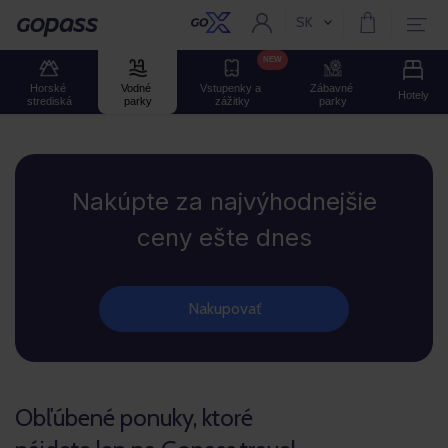
SK
Aktuální jazyk:
Gopass
NEW
Horské 
Vodné 
Vstupenky a 
Zábavné 
Hotely
strediská
parky
zážitky
parky
Gopass
Nakúpte za najvýhodnejšie
ceny ešte dnes
Nakupovať
Obľúbené ponuky, ktoré