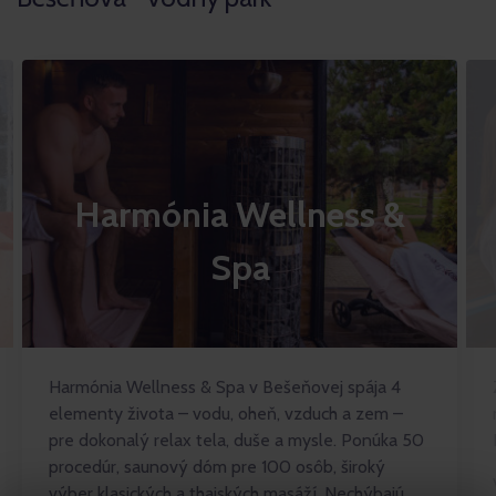
Harmónia Wellness &
Spa
Harmónia Wellness & Spa v Bešeňovej spája 4
elementy života – vodu, oheň, vzduch a zem –
pre dokonalý relax tela, duše a mysle. Ponúka 50
procedúr, saunový dóm pre 100 osôb, široký
výber klasických a thajských masáží. Nechýbajú