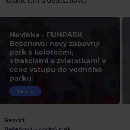
nájdete len na Gopass.travel
Novinka - FUNPARK
Bešeňová: nový zábavný
park s kolotočmi,
atrakciami a zvieratkami v
cene vstupu do vodného
parku.
Viac info
Rezort
Bešeňová - vodný park