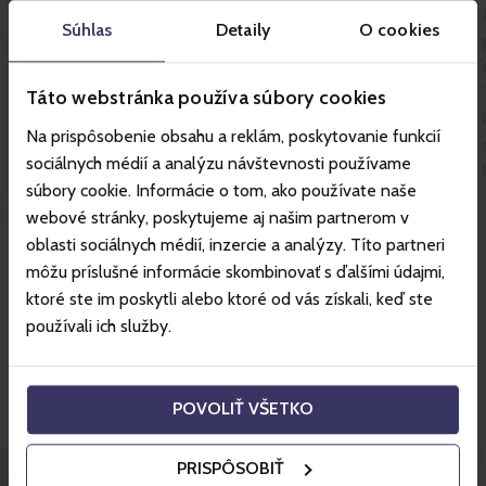
ochladzovacie zóny, vírivky a pravidelné saunové
Súhlas
Detaily
O cookies
rituály s profesionálnym saunamastrom.
Táto webstránka používa súbory cookies
Na prispôsobenie obsahu a reklám, poskytovanie funkcií
sociálnych médií a analýzu návštevnosti používame
súbory cookie. Informácie o tom, ako používate naše
webové stránky, poskytujeme aj našim partnerom v
oblasti sociálnych médií, inzercie a analýzy. Títo partneri
Viac o stredisku
môžu príslušné informácie skombinovať s ďalšími údajmi,
ktoré ste im poskytli alebo ktoré od vás získali, keď ste
používali ich služby.
Skvelé ceny hotelov s
Gopassom.
POVOLIŤ VŠETKO
PRISPÔSOBIŤ