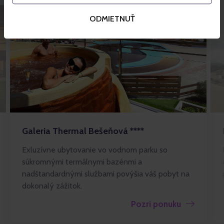
ODMIETNUŤ
Galeria Thermal Bešeňová ****
Exluzívne ubytovanie vo vodnom parku so
súkromnými termálnymi bazénmi a
nadštandardnými službami povýšia váš pobyt na
dokonalý zážitok.
Pozri ponuku