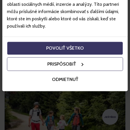
ponúka viac ako 24 kilometrov rozmanitých lyžiarskych tratí
oblasti sociálnych médií, inzercie a analýzy. Títo partneri
a moderné lanovky pre lyžiarov a snowboardistov.
môžu príslušné informácie skombinovať s ďalšími údajmi,
ktoré ste im poskytli alebo ktoré od vás získali, keď ste
Nakupovať
používali ich služby.
Viac info
POVOLIŤ VŠETKO
PRISPÔSOBIŤ
ODMIETNUŤ