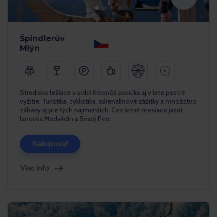
Špindlerův
Mlýn
Stredisko ležiace v srdci Krkonôš ponúka aj v lete pestré
vyžitie. Turistika, cyklistika, adrenalínové zážitky a množstvo
zábavy aj pre tých najmenších. Cez letné mesiace jazdí
lanovka Medvědín a Svatý Petr.
Nakupovať
Viac info