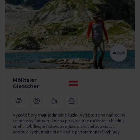
Mölltaler
Gletscher
Vysoké hory majú jedinečné kúzlo. Vydajte sa na náš jediný
korutánsky ľadovec, kde sa po dlhej túre môžete schladiť v
snehu! Obdivujte ľadovcové jazero s krištáľovo čistou
vodou a vychutnajte si najkrajšie panoramatické výhľady.