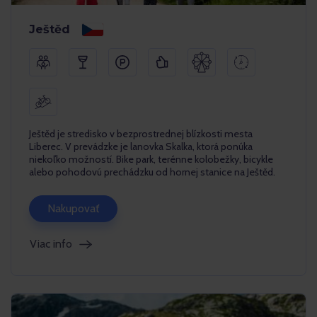
Ještěd
Ještěd je stredisko v bezprostrednej blízkosti mesta
Liberec. V prevádzke je lanovka Skalka, ktorá ponúka
niekoľko možností. Bike park, terénne kolobežky, bicykle
alebo pohodovú prechádzku od hornej stanice na Ještěd.
Nakupovať
Viac info