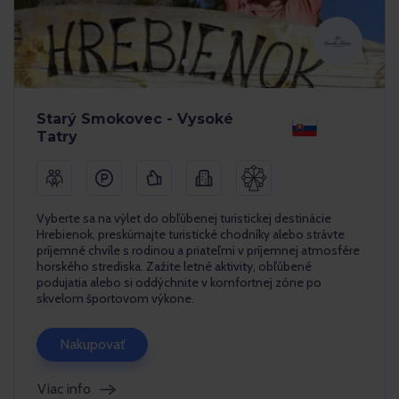
Starý Smokovec - Vysoké
Tatry
Vyberte sa na výlet do obľúbenej turistickej destinácie
Hrebienok, preskúmajte turistické chodníky alebo strávte
príjemné chvíle s rodinou a priateľmi v príjemnej atmosfére
horského strediska. Zažite letné aktivity, obľúbené
podujatia alebo si oddýchnite v komfortnej zóne po
skvelom športovom výkone.
Nakupovať
Viac info