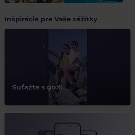
Inšpirácia pre Vaše zážitky
Suťažte s goX!