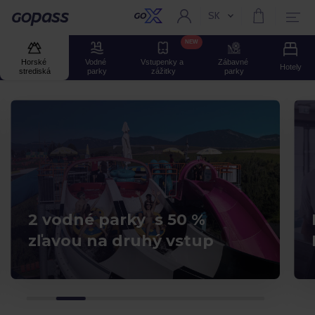
SK
Aktuální jazyk:
Gopass
NEW
Horské 
Vodné 
Vstupenky a 
Zábavné 
Hotely
strediská
parky
zážitky
parky
2 vodné parky s 50 %
zľavou na druhý vstup