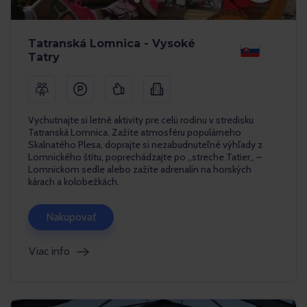
Tatranská Lomnica - Vysoké
Tatry
Vychutnajte si letné aktivity pre celú rodinu v stredisku
Tatranská Lomnica. Zažite atmosféru populárneho
Skalnatého Plesa, doprajte si nezabudnuteľné výhľady z
Lomnického štítu, poprechádzajte po ,,streche Tatier,, –
Lomnickom sedle alebo zažite adrenalín na horských
kárach a kolobežkách.
Nakupovať
Viac info