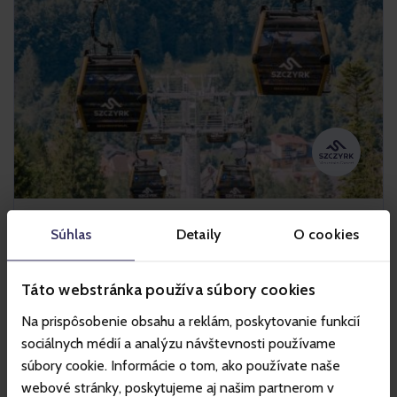
Szczyrk
Súhlas
Detaily
O cookies
Táto webstránka používa súbory cookies
Horské stredisko Szczyrk je jedno z najväčších lyžiarskych a
Na prispôsobenie obsahu a reklám, poskytovanie funkcií
cyklistických stredísk v Poľsku. Letná ponuka strediska
zahŕňa Szczyrk Bike Park by Trek s enduro traťami a je
sociálnych médií a analýzu návštevnosti používame
ideálnym miestom pre rodinné horské túry a relax. Turistov
súbory cookie. Informácie o tom, ako používate naše
a cyklistov prepravujú pohodlné vleky: 10-miestna
webové stránky, poskytujeme aj našim partnerom v
kabínková lanovka a vyhliadková sedačková lanovka. V zime