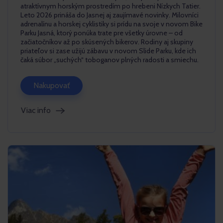
atraktívnym horským prostredím po hrebeni Nízkych Tatier.
Leto 2026 prináša do Jasnej aj zaujímavé novinky. Milovníci
adrenalínu a horskej cyklistiky si prídu na svoje v novom Bike
Parku Jasná, ktorý ponúka trate pre všetky úrovne – od
začiatočníkov až po skúsených bikerov. Rodiny aj skupiny
priateľov si zase užijú zábavu v novom Slide Parku, kde ich
čaká súbor „suchých“ toboganov plných radosti a smiechu.
Nakupovať
Viac info