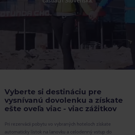
častiach Slovenska.
Vyberte si destináciu pre
vysnívanú dovolenku a získate
ešte oveľa viac - viac zážitkov
Pri rezervácii pobytu vo vybraných hoteloch získate
automaticky lístok na lanovku a celodenný vstup do