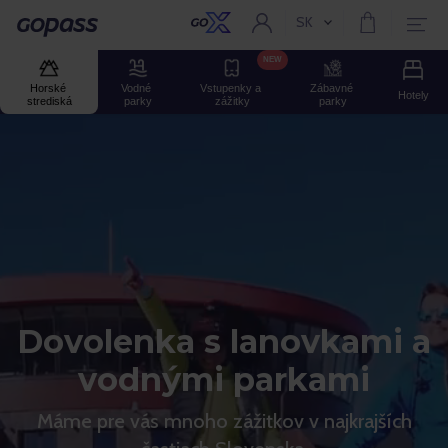
SK
Aktuální jazyk:
Gopass
NEW
Horské 
Vodné 
Vstupenky a 
Zábavné 
Hotely
strediská
parky
zážitky
parky
Dovolenka s lanovkami a
vodnými parkami
Máme pre vás mnoho zážitkov v najkrajších