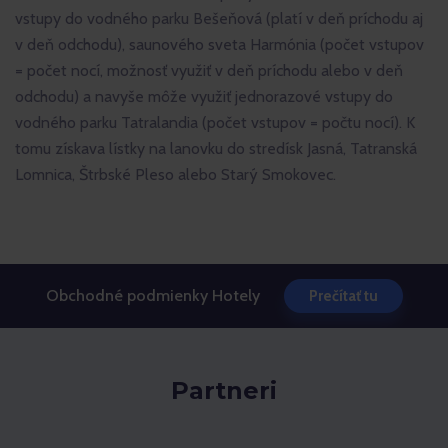
vstupy do vodného parku Bešeňová (platí v deň príchodu aj
v deň odchodu), saunového sveta Harmónia (počet vstupov
= počet nocí, možnosť využiť v deň príchodu alebo v deň
odchodu) a navyše môže využiť jednorazové vstupy do
vodného parku Tatralandia (počet vstupov = počtu nocí). K
tomu získava lístky na lanovku do stredísk Jasná, Tatranská
Lomnica, Štrbské Pleso alebo Starý Smokovec.
Obchodné podmienky Hotely
Prečítať tu
Partneri