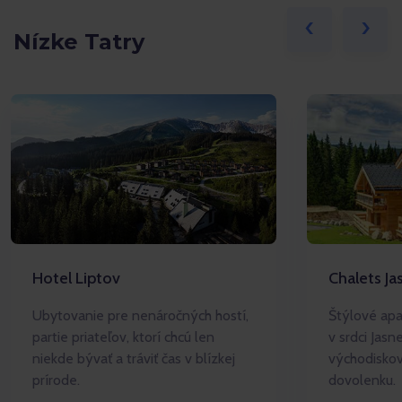
‹
›
Nízke Tatry
Hotel Liptov
Chalets Ja
Ubytovanie pre nenáročných hostí,
Štýlové apa
partie priateľov, ktorí chcú len
v srdci Jas
niekde bývať a tráviť čas v blízkej
východisko
prírode.
dovolenku.