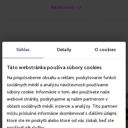
Rezervovať
Súhlas
Detaily
O cookies
Vodné parky
Tatralandia a
Táto webstránka používa súbory cookies
‹
›
Bešeňová
Na prispôsobenie obsahu a reklám, poskytovanie funkcií
sociálnych médií a analýzu návštevnosti používame
súbory cookie. Informácie o tom, ako používate naše
webové stránky, poskytujeme aj našim partnerom v
oblasti sociálnych médií, inzercie a analýzy. Títo partneri
môžu príslušné informácie skombinovať s ďalšími údajmi,
ktoré ste im poskytli alebo ktoré od vás získali, keď ste
používali ich služby.