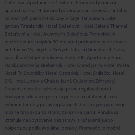
Collection Apartaments Centrum. Promokód je možné
uplatniť najskôr 14 dní pred príchodom pri rezervácii hotelov
vo vodných parkoch (Holiday Village Tatralandia, Lake
garden Tatralandia, Hotel Bešeňová, Hotel Galeria Thermal
Bešeňová a Hotel Akvamarín Bešeňová. Promokód je
možné uplatniť najskôr 30 dní pred príchodom pri rezervácii
hotelov vo Vysokých a Nízkych Tatrách (Grandhotel Praha,
Grandhotel Starý Smokovec, Hotel FIS, Apartmány Horec,
Horská ubytovňa Hrebienok, Hotel Grand Jasná, Hotel Pošta,
Hotel Tri Studničky, Hotel Ostredok, Hotel Srdiečko, Hotel
SKI, Hotel Liptov a Chalets Jasná Collection Záhradky).
Prevádzkovateľ si vyhradzuje právo regulovať počet
dostupných kapacít pre túto ponuku a uplatňovať ju na
vybrané termíny počas jej platnosti. Po ich vyčerpaní nie je
možné túto akciu zo strany zákazníka využiť. Ponuka sa
vzťahuje na ubytovanie bez stravy, s raňajkami alebo
polpenziou podľa aktuálnej ponuky. Promokód je možné