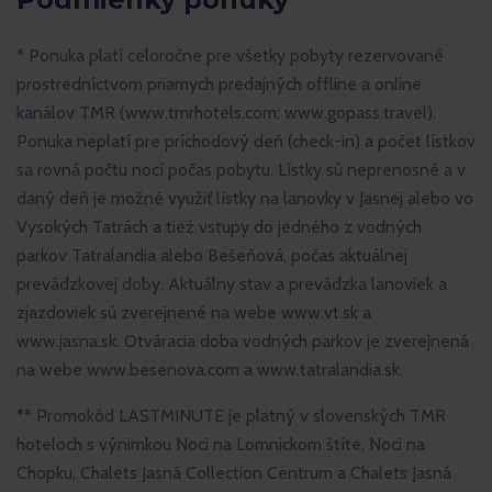
* Ponuka platí celoročne pre všetky pobyty rezervované
prostredníctvom priamych predajných offline a online
kanálov TMR (www.tmrhotels.com; www.gopass.travel).
Ponuka neplatí pre príchodový deň (check-in) a počet lístkov
sa rovná počtu nocí počas pobytu. Lístky sú neprenosné a v
daný deň je možné využiť lístky na lanovky v Jasnej alebo vo
Vysokých Tatrách a tiež vstupy do jedného z vodných
parkov Tatralandia alebo Bešeňová, počas aktuálnej
prevádzkovej doby. Aktuálny stav a prevádzka lanoviek a
zjazdoviek sú zverejnené na webe www.vt.sk a
www.jasna.sk. Otváracia doba vodných parkov je zverejnená
na webe www.besenova.com a www.tatralandia.sk.
** Promokód LASTMINUTE je platný v slovenských TMR
hoteloch s výnimkou Noci na Lomnickom štíte, Noci na
Chopku, Chalets Jasná Collection Centrum a Chalets Jasná