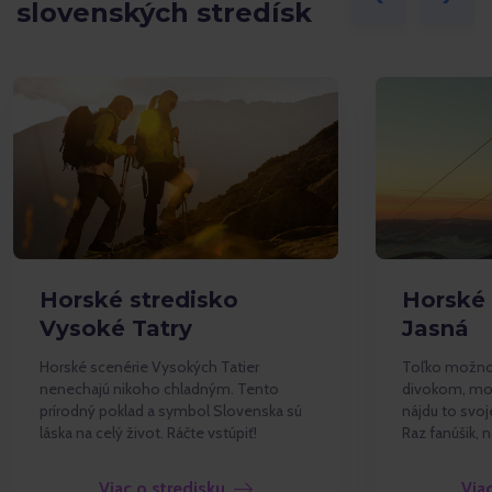
slovenských stredísk
Horské stredisko
Horské 
Vysoké Tatry
Jasná
Horské scenérie Vysokých Tatier
Toľko možnos
nenechajú nikoho chladným. Tento
divokom, mod
prírodný poklad a symbol Slovenska sú
nájdu to svoj
láska na celý život. Ráčte vstúpiť!
Raz fanúšik, 
Viac o stredisku
Via