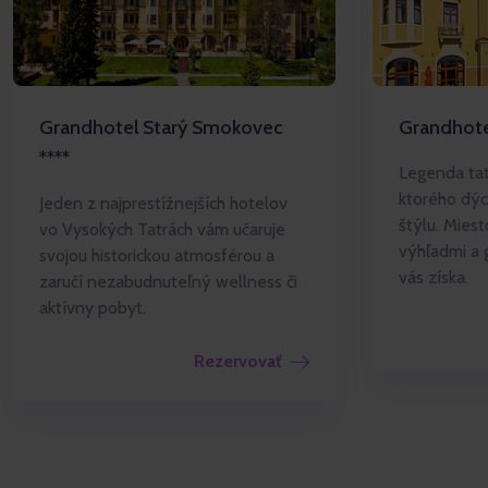
Grandhotel Starý Smokovec
Grandhotel
****
Legenda tat
ktorého dý
Jeden z najprestížnejších hotelov
štýlu. Mies
vo Vysokých Tatrách vám učaruje
výhľadmi a 
svojou historickou atmosférou a
vás získa.
zaručí nezabudnuteľný wellness či
aktívny pobyt.
Rezervovať