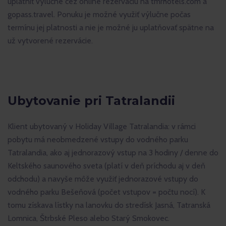
uplatniť výlučne cez online rezerváciu na tmrhotels.com a
gopass.travel. Ponuku je možné využiť výlučne počas
termínu jej platnosti a nie je možné ju uplatňovať spätne na
už vytvorené rezervácie.
Ubytovanie pri Tatralandii
Klient ubytovaný v Holiday Village Tatralandia: v rámci
pobytu má neobmedzené vstupy do vodného parku
Tatralandia, ako aj jednorazový vstup na 3 hodiny / denne do
Keltského saunového sveta (platí v deň príchodu aj v deň
odchodu) a navyše môže využiť jednorazové vstupy do
vodného parku Bešeňová (počet vstupov = počtu nocí). K
tomu získava lístky na lanovku do stredísk Jasná, Tatranská
Lomnica, Štrbské Pleso alebo Starý Smokovec.