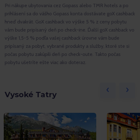
Pri nákupe ubytovania cez Gopass alebo TMR hotels a po
prihlásení sa do vášho Gopass konta dostávate goX cashback
hneď dvakrát. GoX cashback vo výške 5 % z ceny pobytu
vám bude pripísaný deň po check-ine. Ďalší goX cashback vo
výške 1,5-5 % podľa vašej cashback úrovne vám bude
pripísaný za pobyt, vybrané produkty a služby, ktoré ste si
počas pobytu zakúpili deň po check-oute. Takto počas
pobytu ušetríte ešte viac ako doteraz.
‹
›
Vysoké Tatry