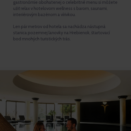
gastronómie obohatenej o celebritné menu si môžete
užiť relax v hotelovom wellness s barom, saunami,
interiérovým bazénom a vírivkou.
Len pár metrov od hotela sa nachádza nástupná
stanica pozemnej lanovky na Hrebienok, štartovací
bod mnohých turistických trás.