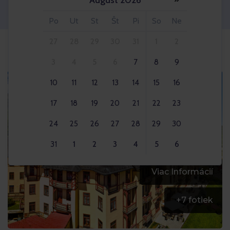
August 2026
Dospelý 2x
Po
Ut
St
Št
Pi
So
Ne
27
28
29
30
31
1
2
3
4
5
6
7
8
9
10
11
12
13
14
15
16
17
18
19
20
21
22
23
24
25
26
27
28
29
30
31
1
2
3
4
5
6
Viac Informácií
+
7
fotiek