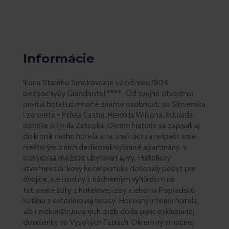
Informácie
Ikona Starého Smokovca je už od roku 1904
bezpochyby Grandhotel **** . Od svojho otvorenia
privítal hotel už mnohé známe osobnosti zo Slovenska
i zo sveta - Fidela Castra, Herolda Wilsona, Eduarda
Beneša či Emila Zátopka. Okrem histórie sa zapísali aj
do kroník nášho hotela a na znak úctu a rešpekt sme
niektorým z nich dedikovali vybrané apartmány, v
ktorých sa môžete ubytovať aj Vy. Historický
štvorhviezdičkový hotel ponúka dokonalý pobyt pre
dvojice, ale i rodiny s nádherným výhľadom na
tatranské štíty z hotelovej izby alebo na Popradskú
kotlinu z exteriérovej terasy. Honosný interiér hotela,
ale i zrekonštruovaných izieb dodá punc exkluzívnej
dovolenky vo Vysokých Tatrách. Okrem výnimočnej