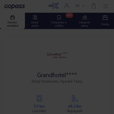
SK
Aktuální jazyk:
Gopass
NEW
Horské 
Vodné 
Vstupenky a 
Zábavné 
Hotely
strediská
parky
zážitky
parky
Grandhotel****
Starý Smokovec, Vysoké Tatry
7,9 km
68,2 km
Lanovka
Aquapark