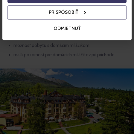
predaj šperkov na recepcii
PRISPÔSOBIŤ
biliard
kútik pre deti
ODMIETNUŤ
úschovňa lyží
možnosť pobytu s domácim miláčikom
malá pozornosť pre domácich miláčikov pri príchode