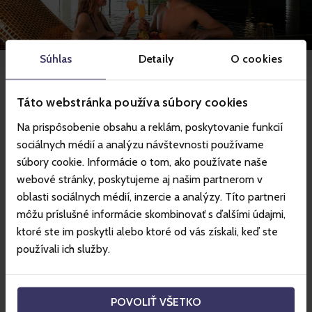
Súhlas
Detaily
O cookies
Vybavenie
Táto webstránka používa súbory cookies
Na prispôsobenie obsahu a reklám, poskytovanie funkcií
Okrem nasledovných spomenutých sme pripravení
sociálnych médií a analýzu návštevnosti používame
vyjsť v ústrety aj Vašim individuálnym prianiam.
súbory cookie. Informácie o tom, ako používate naše
webové stránky, poskytujeme aj našim partnerom v
oblasti sociálnych médií, inzercie a analýzy. Títo partneri
Výhody Grandhotela Starý Smokovec ****
môžu príslušné informácie skombinovať s ďalšími údajmi,
room service 7:00 – 21:30
ktoré ste im poskytli alebo ktoré od vás získali, keď ste
používali ich služby.
Wi-Fi pripojenie na internet v hoteli aj na izbách
parkovisko podľa dostupnosti, hotel negarantuje
dostupnosť parkovacích miest pre všetkých hostí,
POVOLIŤ VŠETKO
laundry service – pranie a žehlenie