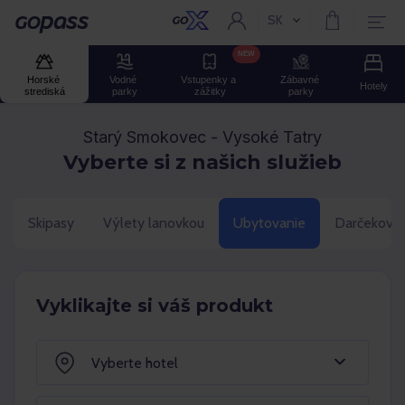
SK
Aktuální jazyk:
Gopass
NEW
Horské 
Vodné 
Vstupenky a 
Zábavné 
Hotely
strediská
parky
zážitky
parky
Starý Smokovec - Vysoké Tatry
Vyberte si z našich služieb
Skipasy
Výlety lanovkou
Ubytovanie
Darčekové 
Vyklikajte si váš produkt
Vyberte hotel