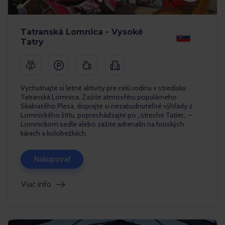
Tatranská Lomnica - Vysoké
Tatry
Vychutnajte si letné aktivity pre celú rodinu v stredisku
Tatranská Lomnica. Zažite atmosféru populárneho
Skalnatého Plesa, doprajte si nezabudnuteľné výhľady z
Lomnického štítu, poprechádzajte po ,,streche Tatier,, –
Lomnickom sedle alebo zažite adrenalín na horských
kárach a kolobežkách.
Nakupovať
Viac info