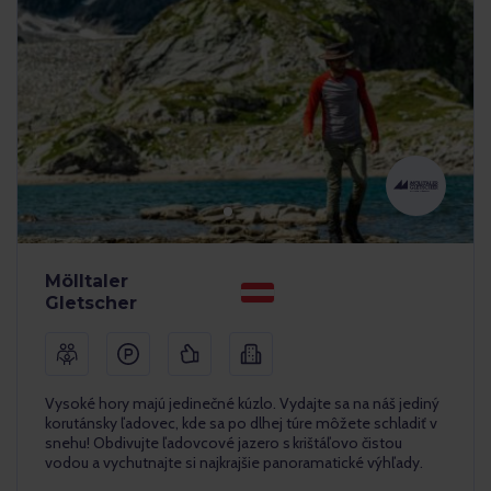
Mölltaler
Gletscher
Vysoké hory majú jedinečné kúzlo. Vydajte sa na náš jediný
korutánsky ľadovec, kde sa po dlhej túre môžete schladiť v
snehu! Obdivujte ľadovcové jazero s krištáľovo čistou
vodou a vychutnajte si najkrajšie panoramatické výhľady.