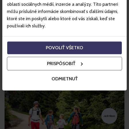
ponúka viac ako 24 kilometrov rozmanitých lyžiarskych tratí
oblasti sociálnych médií, inzercie a analýzy. Títo partneri
a moderné lanovky pre lyžiarov a snowboardistov.
môžu príslušné informácie skombinovať s ďalšími údajmi,
ktoré ste im poskytli alebo ktoré od vás získali, keď ste
Nakupovať
používali ich služby.
Viac info
POVOLIŤ VŠETKO
PRISPÔSOBIŤ
ODMIETNUŤ