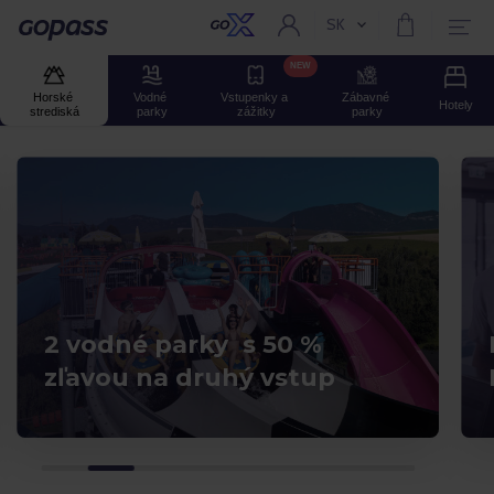
SK
Aktuální jazyk:
Gopass
NEW
Horské 
Vodné 
Vstupenky a 
Zábavné 
Hotely
strediská
parky
zážitky
parky
2 vodné parky s 50 %
zľavou na druhý vstup