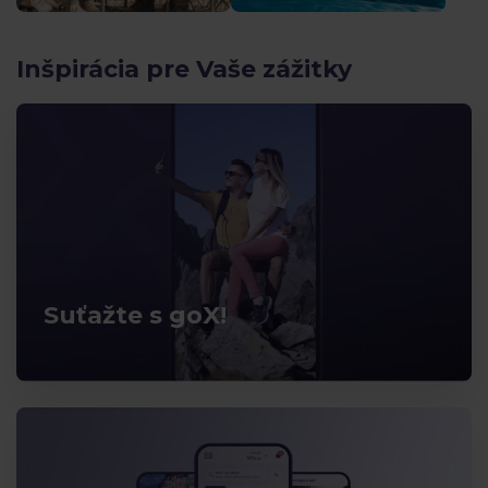
Inšpirácia pre Vaše zážitky
Suťažte s goX!