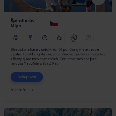
Špindlerův
Mlýn
Stredisko ležiace v srdci Krkonôš ponúka aj v lete pestré
vyžitie. Turistika, cyklistika, adrenalínové zážitky a množstvo
zábavy aj pre tých najmenších. Cez letné mesiace jazdí
lanovka Medvědín a Svatý Petr.
Nakupovať
Viac info