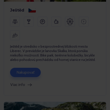
Ještěd
Ještěd je stredisko v bezprostrednej blízkosti mesta
Liberec. V prevádzke je lanovka Skalka, ktorá ponúka
niekoľko možností. Bike park, terénne kolobežky, bicykle
alebo pohodovú prechádzku od hornej stanice na Ještěd.
Nakupovať
Viac info