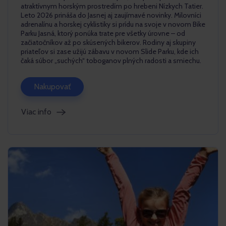
atraktívnym horským prostredím po hrebeni Nízkych Tatier.
Leto 2026 prináša do Jasnej aj zaujímavé novinky. Milovníci
adrenalínu a horskej cyklistiky si prídu na svoje v novom Bike
Parku Jasná, ktorý ponúka trate pre všetky úrovne – od
začiatočníkov až po skúsených bikerov. Rodiny aj skupiny
priateľov si zase užijú zábavu v novom Slide Parku, kde ich
čaká súbor „suchých“ toboganov plných radosti a smiechu.
Nakupovať
Viac info