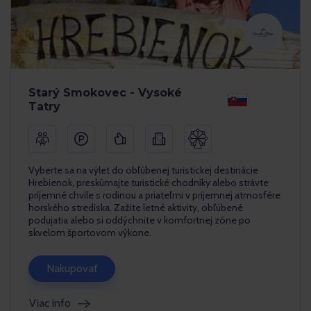
Starý Smokovec - Vysoké
Tatry
Vyberte sa na výlet do obľúbenej turistickej destinácie
Hrebienok, preskúmajte turistické chodníky alebo strávte
príjemné chvíle s rodinou a priateľmi v príjemnej atmosfére
horského strediska. Zažite letné aktivity, obľúbené
podujatia alebo si oddýchnite v komfortnej zóne po
skvelom športovom výkone.
Nakupovať
Viac info