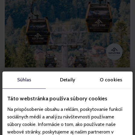
Szczyrk
Súhlas
Detaily
O cookies
Táto webstránka používa súbory cookies
Horské stredisko Szczyrk je jedno z najväčších lyžiarskych a
Na prispôsobenie obsahu a reklám, poskytovanie funkcií
cyklistických stredísk v Poľsku. Letná ponuka strediska
zahŕňa Szczyrk Bike Park by Trek s enduro traťami a je
sociálnych médií a analýzu návštevnosti používame
ideálnym miestom pre rodinné horské túry a relax. Turistov
súbory cookie. Informácie o tom, ako používate naše
a cyklistov prepravujú pohodlné vleky: 10-miestna
webové stránky, poskytujeme aj našim partnerom v
kabínková lanovka a vyhliadková sedačková lanovka. V zime