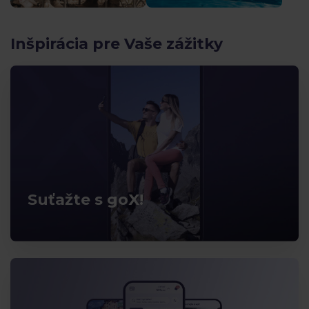
Inšpirácia pre Vaše zážitky
Suťažte s goX!