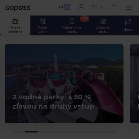
SK
Aktuální jazyk:
Gopass
NEW
Horské 
Vodné 
Vstupenky a 
Zábavné 
Hotely
strediská
parky
zážitky
parky
2 vodné parky s 50 %
zľavou na druhý vstup