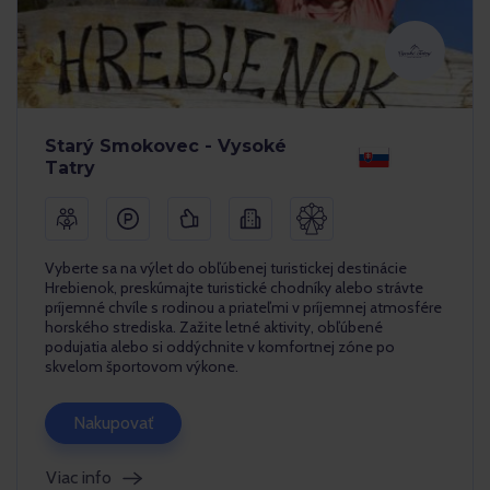
Starý Smokovec - Vysoké
Tatry
Vyberte sa na výlet do obľúbenej turistickej destinácie
Hrebienok, preskúmajte turistické chodníky alebo strávte
príjemné chvíle s rodinou a priateľmi v príjemnej atmosfére
horského strediska. Zažite letné aktivity, obľúbené
podujatia alebo si oddýchnite v komfortnej zóne po
skvelom športovom výkone.
Nakupovať
Viac info