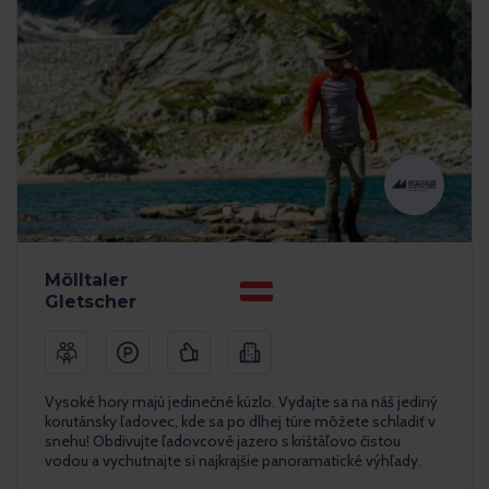
Mölltaler
Gletscher
Vysoké hory majú jedinečné kúzlo. Vydajte sa na náš jediný
korutánsky ľadovec, kde sa po dlhej túre môžete schladiť v
snehu! Obdivujte ľadovcové jazero s krištáľovo čistou
vodou a vychutnajte si najkrajšie panoramatické výhľady.