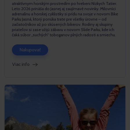
atraktívnym horským prostredím po hrebeni Nízkych Tatier.
Leto 2026 prináša do Jasnej aj zaujímavé novinky. Milovníci
adrenalínu a horskej cyklistiky si prídu na svoje v novom Bike
Parku Jasná, ktorý ponúka trate pre všetky úrovne – od
začiatočníkov až po skúsených bikerov. Rodiny aj skupiny
priateľov si zase užijú zábavu v novom Slide Parku, kde ich
čaká súbor „suchých“ toboganov plných radosti a smiechu.
Nakupovať
Viac info