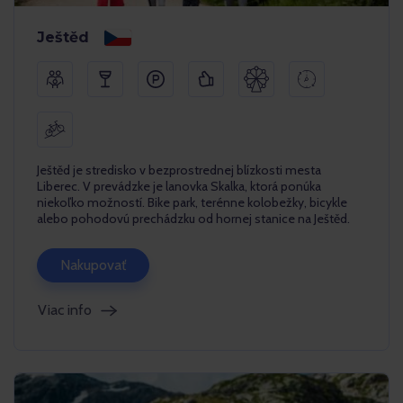
Ještěd
Ještěd je stredisko v bezprostrednej blízkosti mesta
Liberec. V prevádzke je lanovka Skalka, ktorá ponúka
niekoľko možností. Bike park, terénne kolobežky, bicykle
alebo pohodovú prechádzku od hornej stanice na Ještěd.
Nakupovať
Viac info