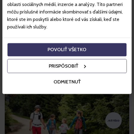
ponúka viac ako 24 kilometrov rozmanitých lyžiarskych tratí
oblasti sociálnych médií, inzercie a analýzy. Títo partneri
a moderné lanovky pre lyžiarov a snowboardistov.
môžu príslušné informácie skombinovať s ďalšími údajmi,
ktoré ste im poskytli alebo ktoré od vás získali, keď ste
Nakupovať
používali ich služby.
Viac info
POVOLIŤ VŠETKO
PRISPÔSOBIŤ
ODMIETNUŤ