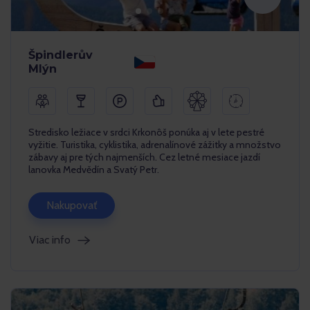
Špindlerův
Mlýn
Stredisko ležiace v srdci Krkonôš ponúka aj v lete pestré
vyžitie. Turistika, cyklistika, adrenalínové zážitky a množstvo
zábavy aj pre tých najmenších. Cez letné mesiace jazdí
lanovka Medvědín a Svatý Petr.
Nakupovať
Viac info