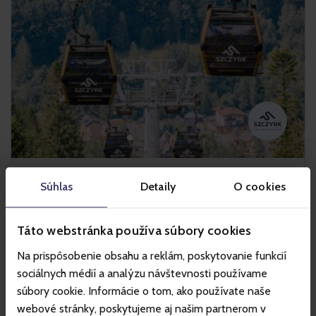
Szczyrk
Súhlas
Detaily
O cookies
Táto webstránka používa súbory cookies
Horské stredisko Szczyrk je jedno z najväčších lyžiarskych a
Na prispôsobenie obsahu a reklám, poskytovanie funkcií
cyklistických stredísk v Poľsku. Letná ponuka strediska
zahŕňa Szczyrk Bike Park by Trek s enduro traťami a je
sociálnych médií a analýzu návštevnosti používame
ideálnym miestom pre rodinné horské túry a relax. Turistov
súbory cookie. Informácie o tom, ako používate naše
a cyklistov prepravujú pohodlné vleky: 10-miestna
webové stránky, poskytujeme aj našim partnerom v
kabínková lanovka a vyhliadková sedačková lanovka. V zime