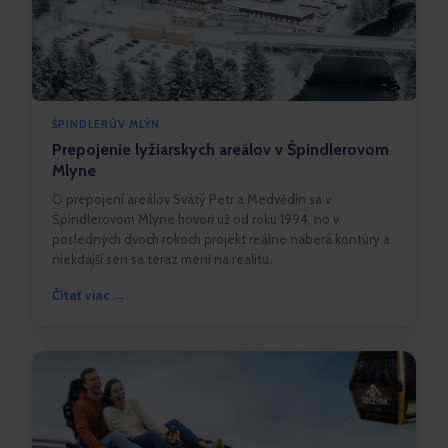
ŠPINDLERŮV MLÝN
Prepojenie lyžiarskych areálov v Špindlerovom
Mlyne
O prepojení areálov Svätý Petr a Medvědín sa v
Špindlerovom Mlyne hovorí už od roku 1994, no v
posledných dvoch rokoch projekt reálne naberá kontúry a
niekdajší sen sa teraz mení na realitu.
Čítať viac →