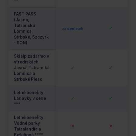
**
FAST PASS
(Jasná,
Tatranská
✓
za doplatok
Lomnica,
Štrbské, Szczyrk
- SON)
Skialp zadarmo v
strediskách
✓
✓
Jasná, Tatranská
Lomnica a
Štrbské Pleso
Letné benefity:
✓
✓
Lanovky v cene
***
Letné benefity:
Vodné parky
✕
✕
Tatralandia a
Bešeňová ****