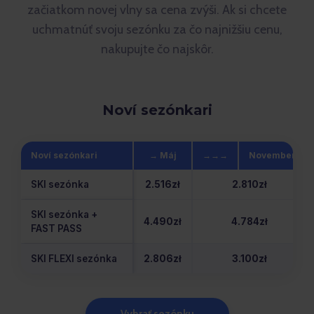
začiatkom novej vlny sa cena zvýši. Ak si chcete
uchmatnúť svoju sezónku za čo najnižšiu cenu,
nakupujte čo najskôr.
Noví sezónkari
Noví sezónkari
→ Máj
→→→
November
SKI sezónka
2.516zł
2.810zł
SKI sezónka +
4.490zł
4.784zł
FAST PASS
SKI FLEXI sezónka
2.806zł
3.100zł