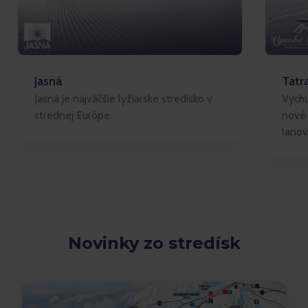
Jasná
Tatr
Jasná je najväčšie lyžiarske stredisko v
Vychu
strednej Európe.
nové 
lanov
Novinky zo stredísk