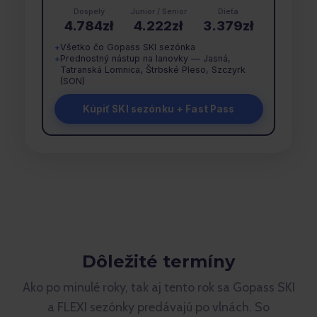
Dospelý
Junior / Senior
Dieťa
4.784zł
4.222zł
3.379zł
Všetko čo Gopass SKI sezónka
+
Prednostný nástup na lanovky — Jasná,
+
Tatranská Lomnica, Štrbské Pleso, Szczyrk
(SON)
Kúpiť SKI sezónku + Fast Pass
Dôležité termíny
Ako po minulé roky, tak aj tento rok sa Gopass SKI
a FLEXI sezónky predávajú po vlnách. So