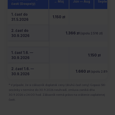
→ Máj
Jún — Aug
Septembe
časti (Dospelý)
1. časť do
1.150 zł
31.5.2026
2. časť do
1.366 zł
(spolu 2.516 zł)
30.9.2026
1. časť 1.6. —
1.150 zł
30.9.2026
2. časť 1.6. —
1.660 zł
(spolu 2.810 zł)
30.9.2026
* V prípade, že si zákazník doplatok ceny (druhú časť ceny) Gopass SKI
sezónky v termíne do 30.9.2026 neuhradí, zmluva zaniká dňa
30.9.2026 o 24:00 hod. Zákazník nemá právo na vrátenie zaplatenej
časti.