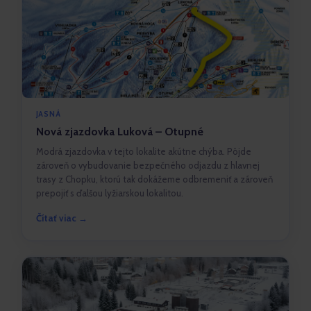
JASNÁ
Nová zjazdovka Luková – Otupné
Modrá zjazdovka v tejto lokalite akútne chýba. Pôjde
zároveň o vybudovanie bezpečného odjazdu z hlavnej
trasy z Chopku, ktorú tak dokážeme odbremeniť a zároveň
prepojiť s ďalšou lyžiarskou lokalitou.
Čítať viac →