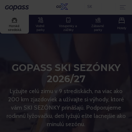
SK
Aktuální jazyk:
Gopass
Horské 
Vodné 
Vstupenky a 
Zábavné 
Hotely
strediská
parky
zážitky
parky
GOPASS SKI SEZÓNKY
2026/27
Lyžujte celú zimu v 9 strediskách, na viac ako
200 km zjazdoviek a užívajte si výhody, ktoré
vám SKI SEZÓNKY prinášajú. Podporujeme
rodinnú lyžovačku, deti lyžujú ešte lacnejšie ako
minulú sezónu.