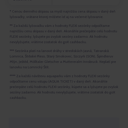
* Cenou denného skipasu sa myslí najnižšia cena skipasu v daný deň
lyžovačky, vrátane ktorej môžete ísť aj na večerné lyžovanie.
** Za každú lyžovačku vám z hodnoty FLEXI sezónky odpočítame
najnižšiu cenu skipasu v daný deň. Akonáhle prečerpáte celú hodnotu
FLEXI sezónky, lyžujete po zvyšok sezóny zadarmo. Ak hodnotu
nevylyžujete, vrátime zostatok do goX cashbacku.
*** Sezónka platí na lanové dráhy v strediskách Jasná, Tatranská
Lomnica, Štrbské Pleso, Starý Smokovec, Szczyrk (SON), Špindleruv
Mlýn, Ještěd, Mölltaler Gletscher a Muttereralm Innsbruck. Neplatí pre
lanovku na Lomnický Štít.
**** Za každú návštevu aquaparku vám z hodnoty FLEXI sezónky
odpočítame cenu vstupu (AQUA TICKET) v daný deň. Akonáhle
prečerpáte celú hodnotu FLEXI sezónky, kúpete sa a lyžujete po zvyšok
sezóny zadarmo. Ak hodnotu nevylyžujete, vrátime zostatok do goX
cashbacku.