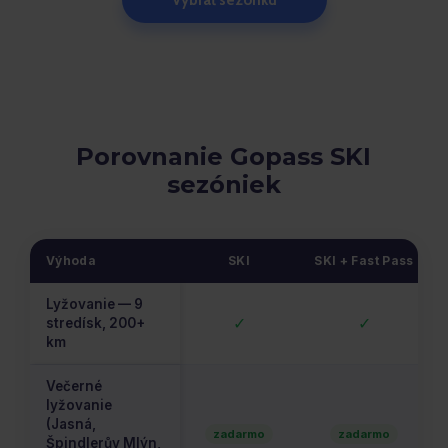
Vybrať sezónku
Porovnanie Gopass SKI
sezóniek
Výhoda
SKI
SKI + Fast Pass
Lyžovanie — 9
✓
✓
stredísk, 200+
km
Večerné
lyžovanie
(Jasná,
zadarmo
zadarmo
Špindlerův Mlýn,