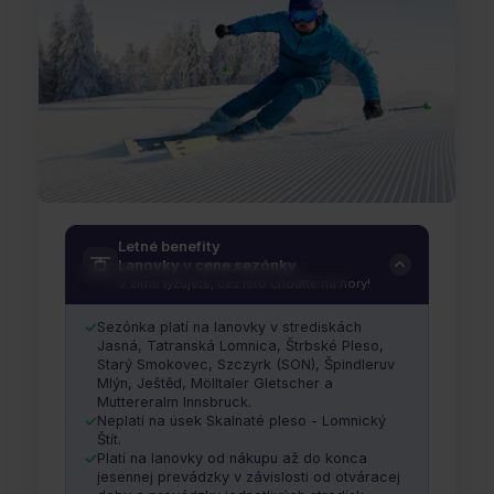
Gopass SKI sezónka
Letné benefity
Lanovky v cene sezónky
NA HORÁCH CELÝ ROK - V ZIME AJ LETE
V zime lyžujete, cez leto chodíte na hory!
Platí odo dňa nákupu.
Áno - môžete s ňou lyžovať
Sezónka platí na lanovky v strediskách
aj do konca aktuálnej lyžiarskej sezóny!
Jasná, Tatranská Lomnica, Štrbské Pleso,
Starý Smokovec, Szczyrk (SON), Špindleruv
Mlýn, Ještěd, Mölltaler Gletscher a
Muttereralm Innsbruck.
Neplatí na úsek Skalnaté pleso - Lomnický
Štít.
Platí na lanovky od nákupu až do konca
jesennej prevádzky v závislosti od otváracej