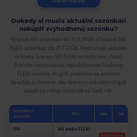
Gopass kupóny
Dokedy si musia aktuálni sezónkari
nakúpiť zvýhodnenú sezónku?
Gopass SKI sezónkari do 31.5.2026 a Gopass SKI
FLEXI sezónkari do 31.7.2026. Prečo majú aktuálni
držitelia Gopass SKI FLEXI sezónky viac času?
Pretože rozúčtovanie neprelyžovanej hodnoty
FLEXI sezónky do goX prebehne na prelome
Júna/Júla a chceme, aby klienti mohli vrátený goX
použiť na nákup sezóniek na další rok.
Sezónkari
→ Máj
Jún
Júl
A
2025/26
SKI
SKI alebo FLEXI