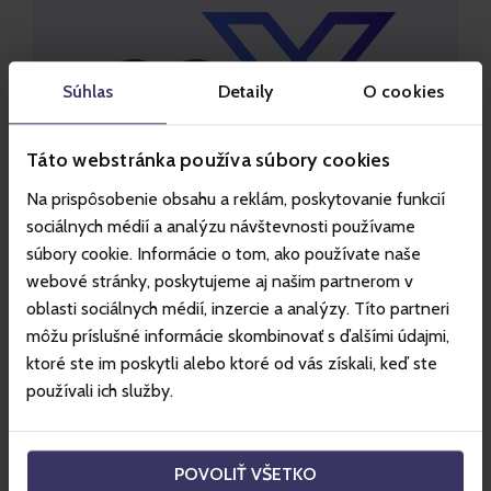
Súhlas
Detaily
O cookies
Táto webstránka používa súbory cookies
Na prispôsobenie obsahu a reklám, poskytovanie funkcií
sociálnych médií a analýzu návštevnosti používame
súbory cookie. Informácie o tom, ako používate naše
Môžem za sezónky zaplatiť aj
webové stránky, poskytujeme aj našim partnerom v
s goX?
oblasti sociálnych médií, inzercie a analýzy. Títo partneri
Áno. Dokonca môžete kombinovať platbu
môžu príslušné informácie skombinovať s ďalšími údajmi,
tak, že časť zaplatíte za nazbieraný goX a
ktoré ste im poskytli alebo ktoré od vás získali, keď ste
používali ich služby.
zvyšok doplatíte inou platobnou metódou.
Stačí si vybranú sezónku vložiť do košíka a v
poslednom kroku si zvoliť platbu "Zaplatiť s
POVOLIŤ VŠETKO
goX"