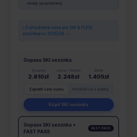
skialp spoplatnený.
ℹ️ Zvýhodnená cena pre SKI & FLEXI
sezónkarov 2025/26 ➝
Gopass SKI sezónka
Dospelý
Junior / Senior
Dieťa
2.810zł
2.248zł
1.405zł
Zaplatiť celú sumu
Rozložiť na 2 platby
Kúpiť SKI sezónku
Gopass SKI sezónka +
FAST PASS
FAST PASS