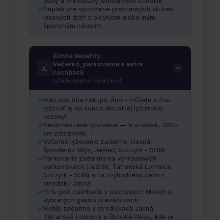
doby a prevádzky jednotlivých stredísk.
Neplatí pre využívanie prepravných služieb
lanových dráh s bicyklom alebo iným
športovým náradím.
Zimné benefity
Večerko, parkovanie a extra
cashback
Lyžujte naplno celú zimu!
Platí odo dňa nákupu. Áno - môžete s ňou
lyžovať aj do konca aktuálnej lyžiarskej
sezóny!
Neobmedzené lyžovanie — 9 stredísk, 200+
km zjazdoviek
Večerné lyžovanie zadarmo (Jasná,
Špindlerův Mlýn, Ještěd, Szczyrk - SON)
Parkovanie zadarmo na vyhradených
parkoviskách (Ještěd, Tatranská Lomnica,
Szczyrk - SON) a za zvýhodnenú cenu v
stredisku Jasná
15% goX cashback v obchodoch Motion a
vybraných gastro prevádzkach
Skialp zadarmo v strediskách Jasná,
Tatranská Lomnica a Štrbské Pleso, kde je