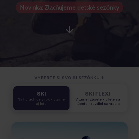
Novinka: Zlacňujeme detské sezónky
VYBERTE SI SVOJU SEZÓNKU ↓
SKI
SKI FLEXI
Na horách celý rok - v zime
V zime lyžujete - v lete sa
aj lete
kúpete - rozdiel sa vracia