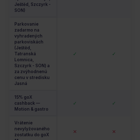
Ještěd, Szczyrk -
SON)
Parkovanie
zadarmo na
vyhradených
parkoviskách
(Ještěd,
✓
✓
Tatranská
Lomnica,
Szczyrk - SON) a
za zvýhodnenú
cenu v stredisku
Jasná
15% goX
✓
✓
cashback —
Motion & gastro
Vrátenie
nevylyžovaného
✕
✕
zostatku do goX