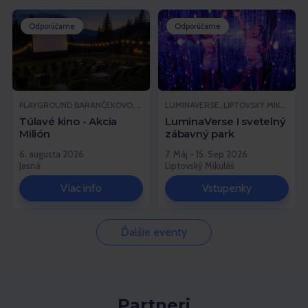
Odporúčame
Odporúčame
PLAYGROUND BARANČEKOVO, DEMÄNOVSKÁ DOLINA
LUMINAVERSE, LIPTOVSKÝ MIKULÁŠ
Túlavé kino - Akcia
LuminaVerse I svetelný
Milión
zábavný park
6. augusta 2026
7. Máj - 15. Sep 2026
Jasná
Liptovský Mikuláš
Viac info
Vstupenky
Ďalšie eventy
Partneri