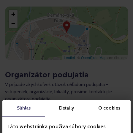
+
−
Leaflet
|
©
OpenStreetMap
contributors
Organizátor podujatia
V prípade akýchkoľvek otázok ohľadom podujatia -
vstupeniek, organizácie, lokality, prosíme kontaktujte
organizátora podujatia.
Súhlas
Detaily
O cookies
Tatry mountain resorts, a.s.
Táto webstránka používa súbory cookies
Demänovská Dolina 72, 03101 Liptovský Mikuláš 1,