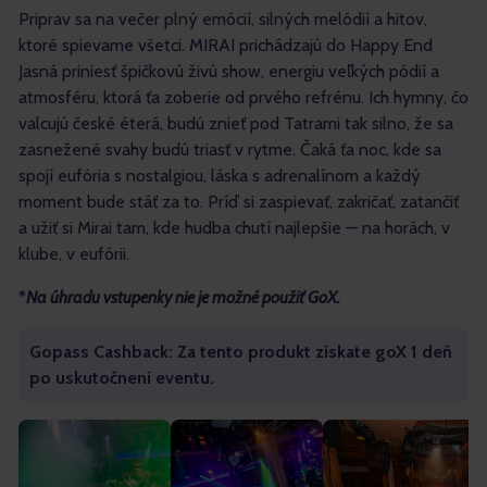
Priprav sa na večer plný emócií, silných melódií a hitov,
ktoré spievame všetci. MIRAI prichádzajú do Happy End
Jasná priniesť špičkovú živú show, energiu veľkých pódií a
atmosféru, ktorá ťa zoberie od prvého refrénu. Ich hymny, čo
valcujú české éterá, budú znieť pod Tatrami tak silno, že sa
zasnežené svahy budú triasť v rytme. Čaká ťa noc, kde sa
spojí eufória s nostalgiou, láska s adrenalínom a každý
moment bude stáť za to. Príď si zaspievať, zakričať, zatančiť
a užiť si Mirai tam, kde hudba chutí najlepšie — na horách, v
klube, v eufórii.
*
Na úhradu vstupenky nie je možné použiť GoX.
Gopass Cashback: Za tento produkt získate goX 1 deň
po uskutočnení eventu.