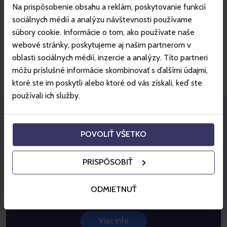
Slovensko
Na prispôsobenie obsahu a reklám, poskytovanie funkcií
IČO: 31560636
sociálnych médií a analýzu návštevnosti používame
DIČ: 2020428036
súbory cookie. Informácie o tom, ako používate naše
IČ DPH: SK2020428036
webové stránky, poskytujeme aj našim partnerom v
Email
oblasti sociálnych médií, inzercie a analýzy. Títo partneri
info@jasna.sk
môžu príslušné informácie skombinovať s ďalšími údajmi,
ktoré ste im poskytli alebo ktoré od vás získali, keď ste
používali ich služby.
Staňte sa partnerom Gopassu!
POVOLIŤ VŠETKO
Gopass otvára dvere externým
spoluprácam
PRISPÔSOBIŤ
Našim cieľom je vytvárať komplexnú hodnotu pre návštevníka - od
zážitkov, cez ubytovanie, až po podujatia, služby a produkty
ODMIETNUŤ
miestnych biznisov. Promujte svoje podujatia, služby a zážitky na
Gopasse.
Viac info