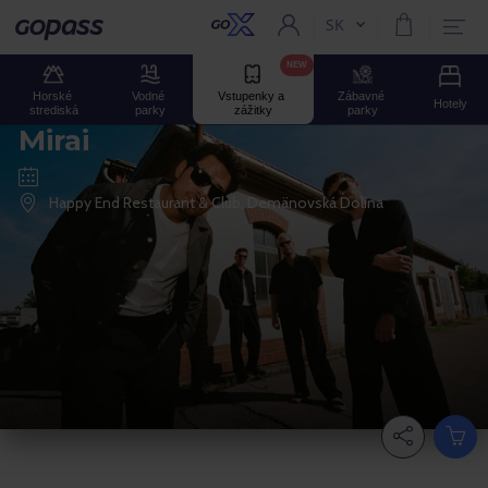
SK
Aktuální jazyk:
Gopass
NEW
Horské 
Vodné 
Vstupenky a 
Zábavné 
Hotely
strediská
parky
zážitky
parky
Mirai
Happy End Restaurant & Club, Demänovská Dolina