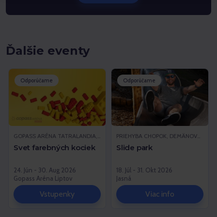
Ďalšie eventy
Odporúčame
Odporúčame
GOPASS ARÉNA TATRALANDIA, LIPTOVSKÝ MIKULÁŠ
PRIEHYBA CHOPOK, DEMÄNOVSKÁ DOLINA
Svet farebných kociek
Slide park
24. Jún - 30. Aug 2026
18. Júl - 31. Okt 2026
Gopass Aréna Liptov
Jasná
Vstupenky
Viac info