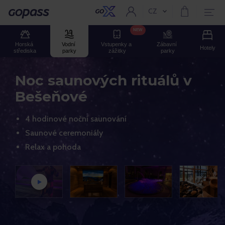
CZ
Aktuální jazyk:
GOPASS
NEW
Horská 
Vodní 
Vstupenky a 
Zábavní 
Hotely
střediska
parky
zážitky
parky
Noc saunových rituálů v
Bešeňové
4 hodinové noční saunování
Saunové ceremoniály
Relax a pohoda