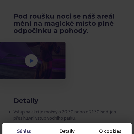
Pod roušku noci se náš areál
mění na magické místo plné
odpočinku a pohody.
Detaily
Vstup na akci je možný o 20:30 nebo o 21:30 hod. jen
přes hlavní vstup vodního parku.
Těšit se můžete na 4 hodiny nočního saunování; 10
Súhlas
Detaily
O cookies
jedinečných saunových rituálů, peelingů a procedůr;