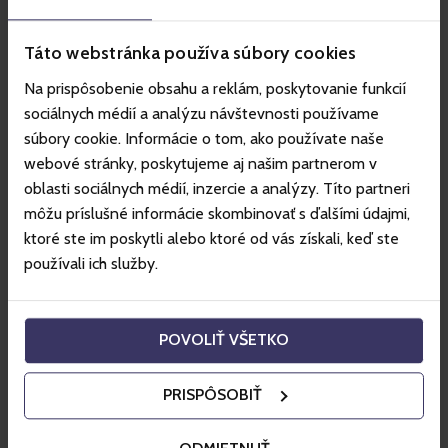
exkluzívní saunastr - host večera; welcome drink +
osvěžující občerstvení; všechny sauny a procedůry k
Táto webstránka používa súbory cookies
dispozici po celou dobu; relaxační zóna Atrium a vnitřní
bazény.
Na prispôsobenie obsahu a reklám, poskytovanie funkcií
sociálnych médií a analýzu návštevnosti používame
Saunové ceremoniály budou probíhat v sauně Saunový
dóm, v sauně Chopok a peelingy v Solné sauně Svítání.
súbory cookie. Informácie o tom, ako používate naše
Dopřejte svému tělu, mysli i duši odpočinek, který si
webové stránky, poskytujeme aj našim partnerom v
zasloužíte.
oblasti sociálnych médií, inzercie a analýzy. Títo partneri
Skutečnou relaxaci zažijete v doprovodu aromatických
môžu príslušné informácie skombinovať s ďalšími údajmi,
a zvukoých elementů.
ktoré ste im poskytli alebo ktoré od vás získali, keď ste
K dispozici občerstvení - různé druhy mini pečiva a
ovoce.
používali ich služby.
Vstup na akci je možný pouze pro osoby nad 18 let.
Změna programu vyhrazena. Více informací:
POVOLIŤ VŠETKO
www.besenova.com.
PRISPÔSOBIŤ
Fotogalerie