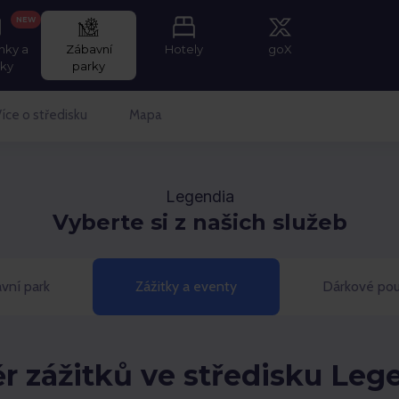
NEW
nky a
Zábavní
Hotely
goX
tky
parky
íce o středisku
Mapa
Legendia
Vyberte si z našich služeb
vní park
Zážitky a eventy
Dárkové po
r zážitků ve středisku Leg