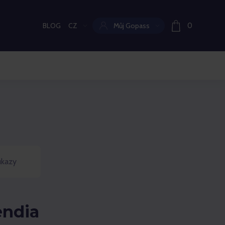
BLOG
CZ
Můj Gopass
0
Aktuální jazyk:
ukazy
endia