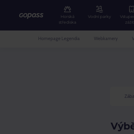
Horská
Vodní parky
Vstupe
GOPASS
střediska
záži
Homepage Legendia
Webkamery
V
Zába
Výbě