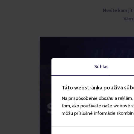
Nevíte kam jí
Vám 
Súhlas
Táto webstránka používa súb
Na prispôsobenie obsahu a reklám, 
tom, ako používate naše webové str
môžu príslušné informácie skombinova