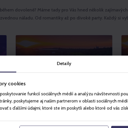
t během dovolené? Máme tady pro Vás hned několik zajímavých 
zvednou náladu. Od romantiky až po divoké party. Každý si vyb
Detaily
ory cookies
poskytovanie funkcií sociálnych médií a analýzu návštevnosti po
ánky, poskytujeme aj našim partnerom v oblasti sociálnych médií, 
ť s ďalšími údajmi, ktoré ste im poskytli alebo ktoré od vás získal