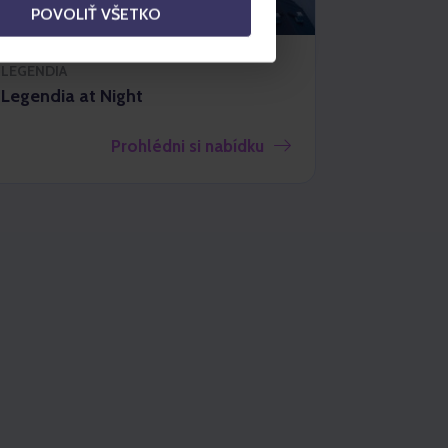
POVOLIŤ VŠETKO
LEGENDIA
Legendia at Night
Prohlédni si nabídku