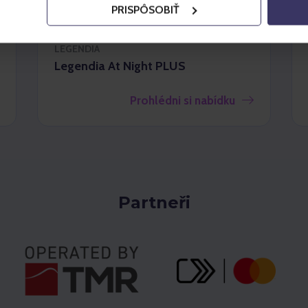
PRISPÔSOBIŤ
LEGENDIA
Legendia At Night PLUS
Prohlédni si nabídku
Partneři