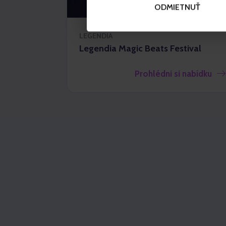
ODMIETNUŤ
LEGENDIA
Legendia Magic Beats Festival
Prohlédni si nabídku