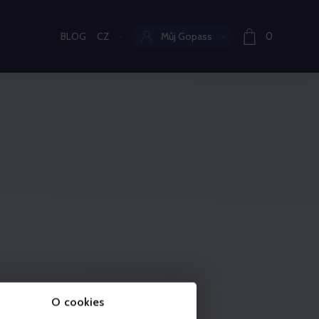
BLOG
CZ
Můj Gopass
0
Aktuální jazyk:
O cookies