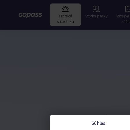
Horská
Vodní parky
Vstupe
GOPASS
střediska
záži
Súhlas