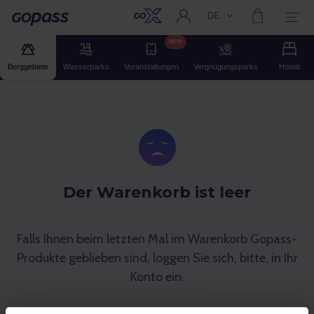
DE
Aktuelle Sprache:
Gopass
NEW
Berggebiete
Wasserparks
Veranstaltungen
Vergnügungsparks
Hotels
Der Warenkorb ist leer
Falls Ihnen beim letzten Mal im Warenkorb Gopass-
Produkte geblieben sind, loggen Sie sich, bitte, in Ihr
Konto ein.