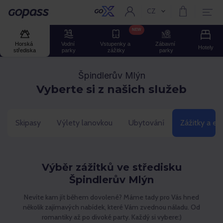
CZ
Aktuální jazyk:
GOPASS
NEW
Horská 
Vodní 
Vstupenky a 
Zábavní 
Hotely
střediska
parky
zážitky
parky
Špindlerův Mlýn
Vyberte si z našich služeb
Skipasy
Výlety lanovkou
Ubytování
Zážitky a ev
Výběr zážitků ve středisku
Špindlerův Mlýn
Nevíte kam jít během dovolené? Máme tady pro Vás hned
několik zajímavých nabídek, které Vám zvednou náladu. Od
romantiky až po divoké party. Každý si vybere:)