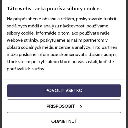
Táto webstránka používa súbory cookies
Na prispôsobenie obsahu a reklám, poskytovanie funkcií
sociálnych médií a analýzu návštevnosti používame
súbory cookie. Informácie o tom, ako používate naše
webové stránky, poskytujeme aj našim partnerom v
oblasti sociálnych médií, inzercie a analýzy. Títo partneri
môžu príslušné informácie skombinovať s ďalšími údajmi,
ktoré ste im poskytli alebo ktoré od vás získali, keď ste
používali ich služby.
POVOLIŤ VŠETKO
ŠPINDLERŮV MLÝN
Jóga & Pilates ve Špindlerově Mlýně
PRISPÔSOBIŤ
Jóga & Pilates s výhledem na hory
Prohlédni si nabídku
ODMIETNUŤ