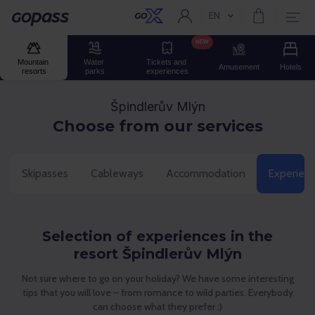
EN
Current language:
Gopass
NEW
Mountain 
Water 
Tickets and 
Amusement
Hotels
resorts
parks
experiences
Špindlerův Mlýn
Choose from our services
Skipasses
Cableways
Accommodation
Experien
Selection of experiences in the
resort Špindlerův Mlýn
Not sure where to go on your holiday? We have some interesting
tips that you will love – from romance to wild parties. Everybody
can choose what they prefer :)