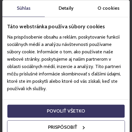
Súhlas
Detaily
O cookies
Táto webstránka používa súbory cookies
Na prispôsobenie obsahu a reklám, poskytovanie funkcií
sociálnych médií a analýzu návštevnosti používame
súbory cookie. Informácie o tom, ako používate naše
webové stránky, poskytujeme aj našim partnerom v
oblasti sociálnych médií, inzercie a analýzy. Títo partneri
môžu príslušné informácie skombinovať s ďalšími údajmi,
ktoré ste im poskytli alebo ktoré od vás získali, keď ste
používali ich služby.
ŠPINDLERŮV MLÝN
Yoga & Pilates in Špindlerův Mlýn
POVOLIŤ VŠETKO
Yoga & Pilates with a mountain view
View the offer
PRISPÔSOBIŤ