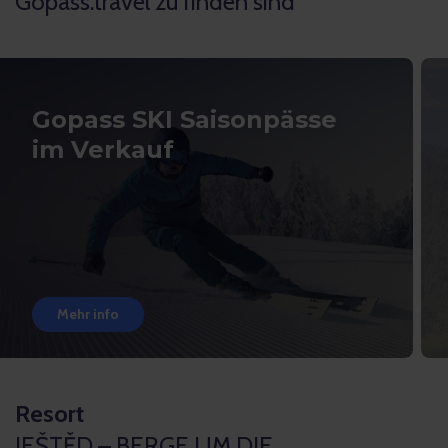
Gopass.travel zu finden sind
Gopass SKI Saisonpässe
im Verkauf
Mehr info
Resort
JEŠTĚD – BERGE UM DIE