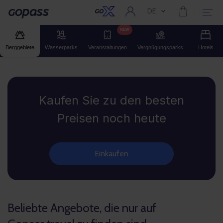
DE
Aktuelle Sprache:
Gopass
NEW
Berggebiete
Wasserparks
Veranstaltungen
Vergnügungsparks
Hotels
Gopass
Kaufen Sie zu den besten
Preisen noch heute
Einkaufen
Beliebte Angebote, die nur auf