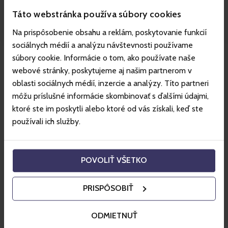
Táto webstránka používa súbory cookies
Na prispôsobenie obsahu a reklám, poskytovanie funkcií
sociálnych médií a analýzu návštevnosti používame
súbory cookie. Informácie o tom, ako používate naše
Mehr über das Gebiet
webové stránky, poskytujeme aj našim partnerom v
oblasti sociálnych médií, inzercie a analýzy. Títo partneri
môžu príslušné informácie skombinovať s ďalšími údajmi,
Tolle Hotelpreise mit Gopass.
ktoré ste im poskytli alebo ktoré od vás získali, keď ste
používali ich služby.
POVOLIŤ VŠETKO
PRISPÔSOBIŤ
ODMIETNUŤ