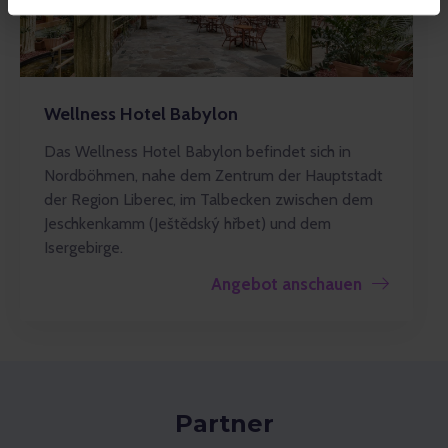
Wellness Hotel Babylon
Das Wellness Hotel Babylon befindet sich in
Nordböhmen, nahe dem Zentrum der Hauptstadt
der Region Liberec, im Talbecken zwischen dem
Jeschkenkamm (Ještědský hřbet) und dem
Isergebirge.
Angebot anschauen
Partner