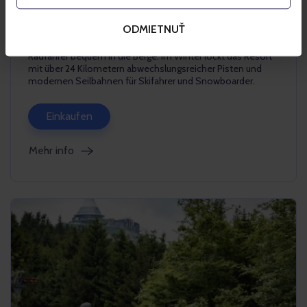
Szczyrk Bike Park by Trek mit seinen Enduro-Strecken und
ist ideal für Familienwanderungen und entspannte
ODMIETNUŤ
Bergtouren. Komfortable Lifte – eine 10er-Gondelbahn und
ein Sessellift mit Panoramablick – bringen Touristen und
Radfahrer bequem in die Berge. Im Winter lockt das Resort
mit über 24 Kilometern abwechslungsreicher Pisten und
modernen Seilbahnen für Skifahrer und Snowboarder.
Einkaufen
Mehr info