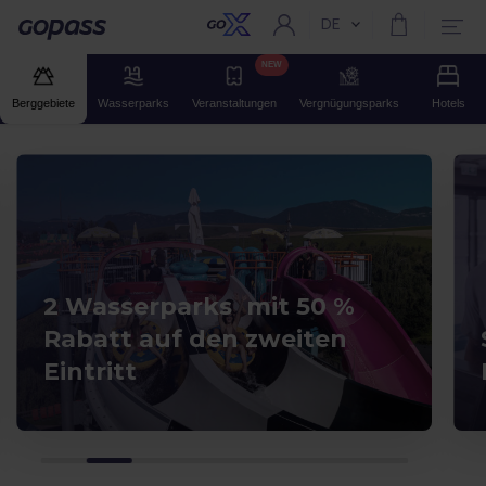
DE
Aktuelle Sprache:
Gopass
NEW
Berggebiete
Wasserparks
Veranstaltungen
Vergnügungsparks
Hotels
2 Wasserparks mit 50 %
Rabatt auf den zweiten
Eintritt