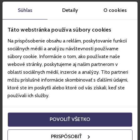
Súhlas
Detaily
O cookies
Táto webstránka používa súbory cookies
Na prispôsobenie obsahu a reklám, poskytovanie funkcií
sociálnych médií a analýzu návštevnosti používame
súbory cookie. Informácie o tom, ako používate naše
webové stránky, poskytujeme aj našim partnerom v
oblasti sociálnych médií, inzercie a analýzy. Títo partneri
môžu príslušné informácie skombinovať s ďalšími údajmi,
ktoré ste im poskytli alebo ktoré od vás získali, keď ste
používali ich služby.
Szczyrk
POVOLIŤ VŠETKO
Das Skigebiet Szczyrk ist eines der größten Ski- und Bike-
PRISPÔSOBIŤ
Resorts Polens. Im Sommer bietet es unter anderem den