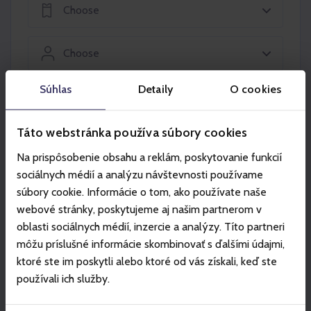
Choose
Choose
Súhlas
Detaily
O cookies
Add to the basket
Táto webstránka používa súbory cookies
Na prispôsobenie obsahu a reklám, poskytovanie funkcií
sociálnych médií a analýzu návštevnosti používame
súbory cookie. Informácie o tom, ako používate naše
Partners
webové stránky, poskytujeme aj našim partnerom v
oblasti sociálnych médií, inzercie a analýzy. Títo partneri
môžu príslušné informácie skombinovať s ďalšími údajmi,
ktoré ste im poskytli alebo ktoré od vás získali, keď ste
používali ich služby.