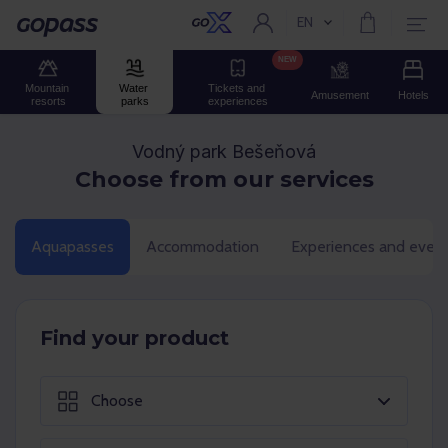
EN
Current language:
Gopass
NEW
Mountain 
Water 
Tickets and 
Amusement
Hotels
resorts
parks
experiences
Vodný park Bešeňová
Choose from our services
Aquapasses
Accommodation
Experiences and even
Find your product
Choose