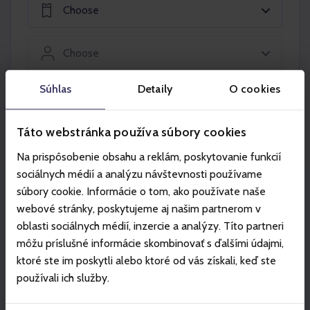
Choose
Choose
Súhlas
Detaily
O cookies
Add to the basket
Táto webstránka používa súbory cookies
Na prispôsobenie obsahu a reklám, poskytovanie funkcií
sociálnych médií a analýzu návštevnosti používame
súbory cookie. Informácie o tom, ako používate naše
Partners
webové stránky, poskytujeme aj našim partnerom v
oblasti sociálnych médií, inzercie a analýzy. Títo partneri
môžu príslušné informácie skombinovať s ďalšími údajmi,
ktoré ste im poskytli alebo ktoré od vás získali, keď ste
používali ich služby.