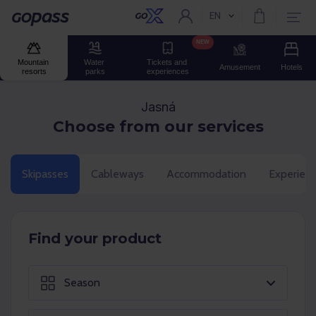
EN
Current language:
Gopass
NEW
Mountain 
Water 
Tickets and 
Amusement
Hotels
resorts
parks
experiences
Jasná
Choose from our services
Skipasses
Cableways
Accommodation
Experien
Find your product
Season