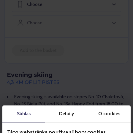
Choose
Choose
Add to the basket
Evening skiing
4,3 KM OF LIT PISTES
Evening skiing is available on slopes No. 10 Chaletová,
No. 13 Biela Púť, and No. 13a Happy End from 18:00 to
21:00..
Súhlas
Detaily
O cookies
Available lifts include the 8-seater gondola A3 Grand
– Brhliská SUPERJET, the chairlift B3 Biela Púť –
Táto webstránka používa súbory cookies