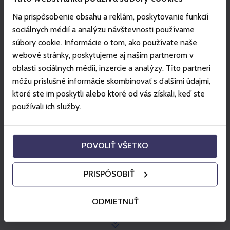
Koliesko, and 2 toboggan lifts.
During night skiing, the AUDI Crystal Bar at the
Na prispôsobenie obsahu a reklám, poskytovanie funkcií
beginning of the Biela Púť piste and the Pošta Bar are
sociálnych médií a analýzu návštevnosti používame
open to unwind and recharge with good music and
súbory cookie. Informácie o tom, ako používate naše
drinks.
webové stránky, poskytujeme aj našim partnerom v
Night skiing operation depends on snow conditions
oblasti sociálnych médií, inzercie a analýzy. Títo partneri
and can be checked at the e-mail address
môžu príslušné informácie skombinovať s ďalšími údajmi,
info@jasna.sk.
ktoré ste im poskytli alebo ktoré od vás získali, keď ste
Every ski pass is non-transferable and can only be
používali ich služby.
purchased for a specific date.
If cancelling a ski pass, the fees are as follows: 1 EUR if
the cancellation is made one day before (the day
POVOLIŤ VŠETKO
before the service validity begins) or 5 EUR if the
cancellation of an unused ski pass is made on the first
PRISPÔSOBIŤ
day of the service validity before 11:59 am.
General Terms and Conditions
ODMIETNUŤ
Show more