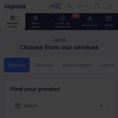
EN
Current language:
Gopass
NEW
Mountain 
Water 
Tickets and 
Amusement
Hotels
resorts
parks
experiences
Jasná
Choose from our services
Skipasses
Cableways
Accommodation
Experien
Find your product
Season