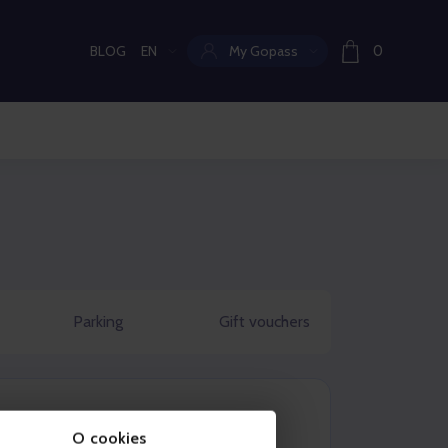
BLOG
EN
My Gopass
0
Current language:
Parking
Gift vouchers
O cookies