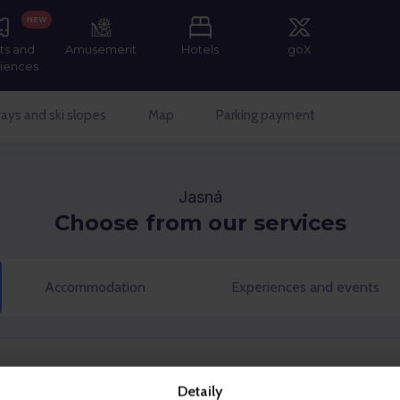
NEW
ts and
Amusement
Hotels
goX
iences
ays and ski slopes
Map
Parking payment
Jasná
Choose from our services
Accommodation
Experiences and events
Detaily