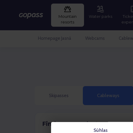
Mountain
Water parks
Ticke
Gopass
resorts
exper
Homepage Jasná
Webcams
Cablew
Skipasses
Cableways
Find your product
Súhlas