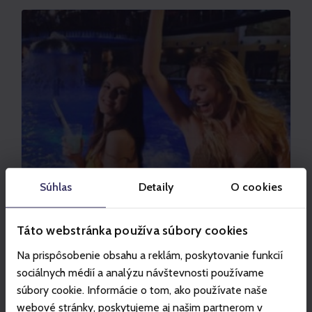
Súhlas
Detaily
O cookies
VODNÝ PARK TATRALANDIA
Táto webstránka používa súbory cookies
Tropical night at Tatralandia
Na prispôsobenie obsahu a reklám, poskytovanie funkcií
Experience a summer pool party and
sociálnych médií a analýzu návštevnosti používame
unforgettable nighttime adrenaline on the water
súbory cookie. Informácie o tom, ako používate naše
slides!
webové stránky, poskytujeme aj našim partnerom v