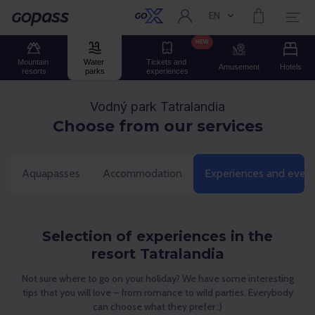
EN
Current language:
Gopass
NEW
Mountain 
Water 
Tickets and 
Amusement
Hotels
resorts
parks
experiences
Vodný park Tatralandia
Choose from our services
Aquapasses
Accommodation
Experiences and even
Selection of experiences in the
resort Tatralandia
Not sure where to go on your holiday? We have some interesting
tips that you will love – from romance to wild parties. Everybody
can choose what they prefer :)