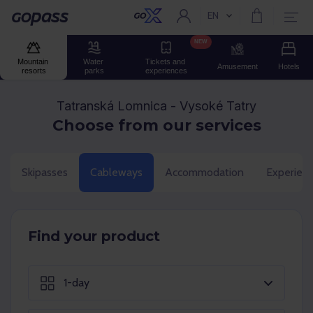
EN
Current language:
Gopass
NEW
Mountain 
Water 
Tickets and 
Amusement
Hotels
resorts
parks
experiences
Tatranská Lomnica - Vysoké Tatry
Choose from our services
Skipasses
Cableways
Accommodation
Experien
Find your product
1-day