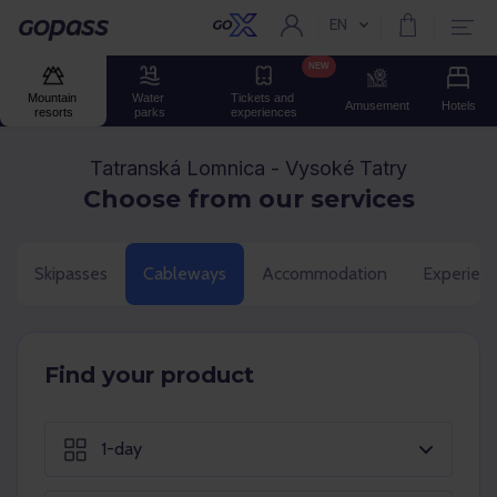
EN
Current language:
Gopass
NEW
Mountain 
Water 
Tickets and 
Amusement
Hotels
resorts
parks
experiences
Tatranská Lomnica - Vysoké Tatry
Choose from our services
Skipasses
Cableways
Accommodation
Experien
Find your product
1-day