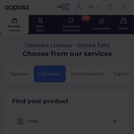
EN
Current language:
Gopass
NEW
Mountain 
Water 
Tickets and 
Amusement
Hotels
resorts
parks
experiences
Tatranská Lomnica - Vysoké Tatry
Choose from our services
Skipasses
Cableways
Accommodation
Experien
Find your product
1-day