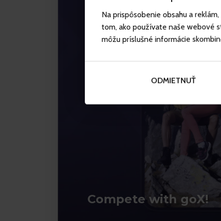
Na prispôsobenie obsahu a reklám, 
tom, ako používate naše webové str
môžu príslušné informácie skombinova
ODMIETNUŤ
Compete with goX!