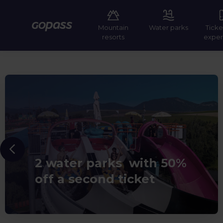
Mountain
Water parks
Ticke
Gopass
resorts
exper
2 water parks with 50%
off a second ticket