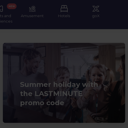
NEW
ts and
Amusement
Hotels
goX
iences
Summer holiday with
the LASTMINUTE
promo code