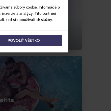
užívame súbory cookie. Informácie o
inzercie a analýzy. Títo partneri
i, keď ste používali ich služby.
he Gopass APP and
 the picture.
POVOLIŤ VŠETKO
efits