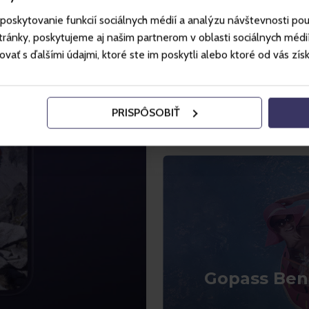
poskytovanie funkcií sociálnych médií a analýzu návštevnosti po
ánky, poskytujeme aj našim partnerom v oblasti sociálnych médií, 
ť s ďalšími údajmi, ktoré ste im poskytli alebo ktoré od vás získal
Download t
be always in
PRISPÔSOBIŤ
Gopass Ben