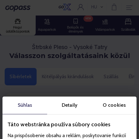
HU
Aktuális nyelv:
Gopass
NEW
Hegyi 
Belépők és 
Aquaparkok
Vidámparkok
Szállodák
üdülőközpontok
élmények
Štrbské Pleso - Vysoké Tatry
Válasszon szolgáltatásaink közül
Síbérletek
Kötélpályás kirándulások
Szállás
Élmé
Kattintson a termékére
Súhlas
Detaily
O cookies
Táto webstránka používa súbory cookies
Szezonális
Na prispôsobenie obsahu a reklám, poskytovanie funkcií