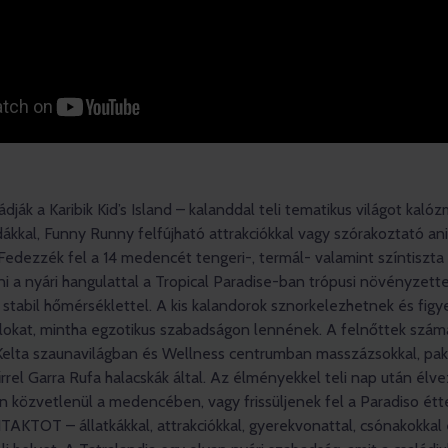
dják a Karibik Kid’s Island – kalanddal teli tematikus világot kal
ákkal, Funny Runny felfújható attrakciókkal vagy szórakoztató an
 Fedezzék fel a 14 medencét tengeri-, termál- valamint színtiszta 
i a nyári hangulattal a Tropical Paradise-ban trópusi növényzette
 stabil hőmérséklettel. A kis kalandorok sznorkelezhetnek és figye
llokat, mintha egzotikus szabadságon lennének. A felnőttek számá
Kelta szaunavilágban és Wellness centrumban masszázsokkal, pak
rel Garra Rufa halacskák által. Az élményekkel teli nap után élv
n közvetlenül a medencében, vagy frissüljenek fel a Paradiso ét
KTOT – állatkákkal, attrakciókkal, gyerekvonattal, csónakokkal és