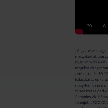
. A gyerekek megimá
mászókákkal, csúszd
nyári szünidő alatt.
magukat elragadtatn
tetőzettel és 30 °C
halacskákat és kora
nyugalom oázisa a 
természetes pedikűr
Barbados vízi bárba
feledjék a ZOOKONTA