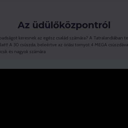
Az üdülőközpontról
badságot keresnek az egész család számára? A Tatralandiában te
alatt! A 30 csúszda, beleértve az óriási tornyot 4 MEGA csúszdáva
kicsik és nagyok számára