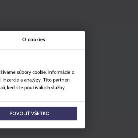
O cookies
užívame súbory cookie. Informácie o
inzercie a analýzy. Títo partneri
i, keď ste používali ich služby.
POVOLIŤ VŠETKO