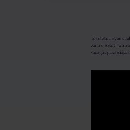
Tökéletes nyári sza
várja önöket Tátra 
kacagás garanciája 