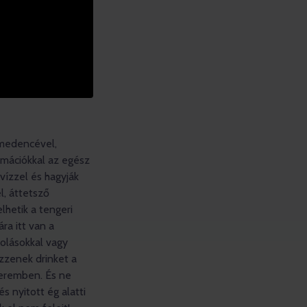
ózmedencével,
imációkkal az egész
vízzel és hagyják
l, áttetsző
lhetik a tengeri
ra itt van a
olásokkal vagy
ezzenek drinket a
teremben. És ne
 nyitott ég alatti