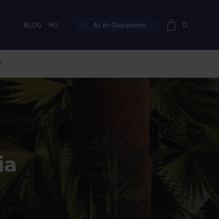
BLOG
HU
Az én Gopassom
0
Aktuális nyelv:
e
ia