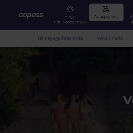
Hegyi
Aquaparkok
B
Gopass
üdülőközpontok
Homepage Tatralandia
Webkamerák
V