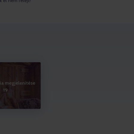
k el nem felejt!
ria megjelenítése
19