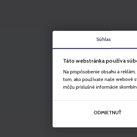
Súhlas
Táto webstránka používa súb
Na prispôsobenie obsahu a reklám, 
tom, ako používate naše webové str
môžu príslušné informácie skombinova
ODMIETNUŤ