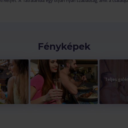
 helyet. A Tatralandia egy olyan nyári szabadság, amit a családju
Fényképek
Teljes galé