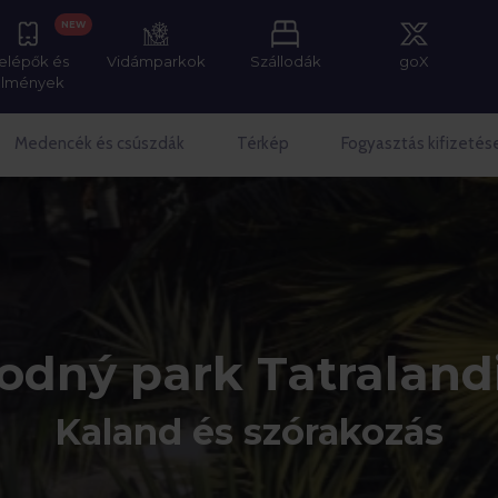
NEW
elépők és
Vidámparkok
Szállodák
goX
élmények
Medencék és csúszdák
Térkép
Fogyasztás kifizetés
odný park Tatraland
Kaland és szórakozás