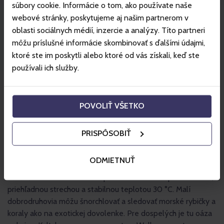
súbory cookie. Informácie o tom, ako používate naše
webové stránky, poskytujeme aj našim partnerom v
oblasti sociálnych médií, inzercie a analýzy. Títo partneri
môžu príslušné informácie skombinovať s ďalšími údajmi,
ktoré ste im poskytli alebo ktoré od vás získali, keď ste
používali ich služby.
POVOLIŤ VŠETKO
Deti si zamilujú Karibik Kid’s Island – tematický svet plný
dobrodružstva s pirátskym bazénom, preliezkami,
PRISPÔSOBIŤ
šmýkačkami, nafukovacou atrakciou Funny Runny či
zábavnými animáciami počas letných prázdnin. Objavte 14
ODMIETNUŤ
bazénov s morskou, termálnou aj čírou vodou a nechajte sa
unášať letnou náladou v Tropical Paradise s tropickou flórou,
priehľadnou strechou a stabilnou teplotou 30 °C. Malí
dobrodruhovia môžu šnorchlovať a sledovať morské rybičky a
koraly ako na exotickej dovolenke. Pre dospelých je tu oáza