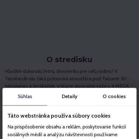
O stredisku
Hľadáte dokonalú letnú dovolenku pre celú rodinu? V
Tatralandii vás čaká prímorská atmosféra pod Tatrami! 30
toboganov a šmýkačiek, vrátane obrovskej veže s 4 MEGA
toboganmi, je zárukou adrenalínu a smiechu pre malých aj
Súhlas
Detaily
O cookies
veľkých.
Táto webstránka používa súbory cookies
Na prispôsobenie obsahu a reklám, poskytovanie funkcií
sociálnych médií a analýzu návštevnosti používame