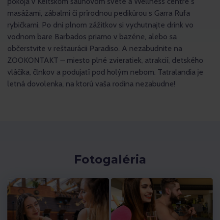
pokoja v Keltskom saunovom svete a Wellness centre s
masážami, zábalmi či prírodnou pedikúrou s Garra Rufa
rybičkami. Po dni plnom zážitkov si vychutnajte drink vo
vodnom bare Barbados priamo v bazéne, alebo sa
občerstvite v reštaurácii Paradiso. A nezabudnite na
ZOOKONTAKT – miesto plné zvieratiek, atrakcií, detského
vláčika, člnkov a podujatí pod holým nebom. Tatralandia je
letná dovolenka, na ktorú vaša rodina nezabudne!
Fotogaléria