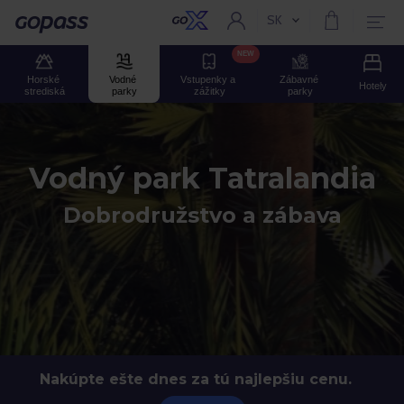
SK
Aktuální jazyk:
Gopass
NEW
Horské 
Vodné 
Vstupenky a 
Zábavné 
Hotely
strediská
parky
zážitky
parky
Vodný park Tatralandia
Dobrodružstvo a zábava
Nakúpte ešte dnes za tú najlepšiu cenu.