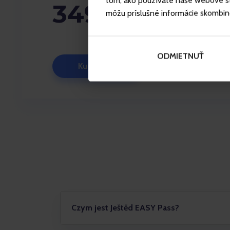
tom, ako používate naše webové str
3490 CZK + 1
môžu príslušné informácie skombinova
ODMIETNUŤ
Kup karnet
Czym jest Ještěd EASY Pass?