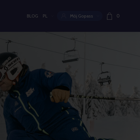
BLOG
PL
Mój Gopass
0
Aktualny język: