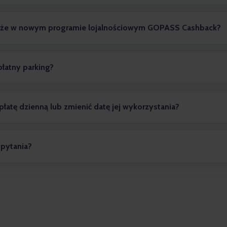
akże w nowym programie lojalnościowym GOPASS Cashback?
łatny parking?
Czy mogę zwrócić zakupioną wcześniej dopłatę dzienną lub zmienić datę jej wykorzystania?
 pytania?