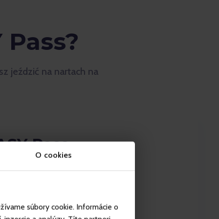
Y Pass?
z jeździć na nartach na
ASY Pass -
O cookies
płata + cena całodniowego
užívame súbory cookie. Informácie o