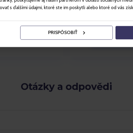
ánky, poskytujeme aj našim partnerom v oblasti sociálnych médií, 
00 CZK
1490 
ť s ďalšími údajmi, ktoré ste im poskytli alebo ktoré od vás získal
PRISPÔSOBIŤ
Kup karnet
Otázky a odpovědi