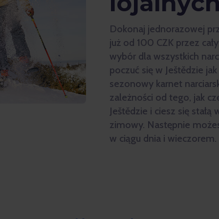
lojalnyc
Dokonaj jednorazowej prz
już od 100 CZK przez cały
wybór dla wszystkich narc
poczuć się w Ještědzie ja
sezonowy karnet narciars
zależności od tego, jak cz
Ještědzie i ciesz się stał
zimowy. Następnie może
w ciągu dnia i wieczorem.