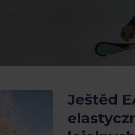
Ještěd E
elastycz