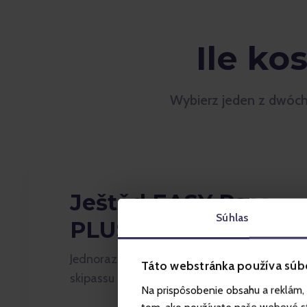
Ile ko
Wybierz jeden z dwóch 
Ještěd EASY Pass -
Súhlas
PLUS
Jednorazowa przedpłata + cena całodniowe
Táto webstránka používa súb
skipassu
Na prispôsobenie obsahu a reklám, 