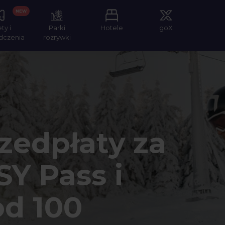
NEW
ety i
Parki
Hotele
goX
dczenia
rozrywki
zedpłaty za
Y Pass i
od 100