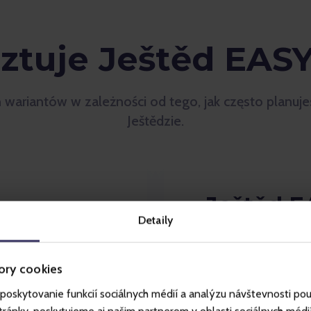
sztuje Ještěd EAS
wariantów w zależności od tego, jak często planujes
Ještědzie.
Ještěd E
Detaily
BASIC
go
Jednorazowa przed
ory cookies
skipassu
poskytovanie funkcií sociálnych médií a analýzu návštevnosti po