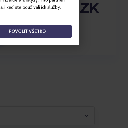
inzercie a analýzy. Títo partneri
CZK + 300 CZK
i, keď ste používali ich služby.
POVOLIŤ VŠETKO