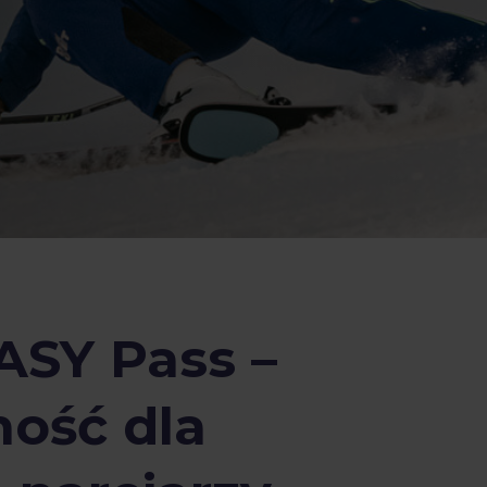
ASY Pass –
ność dla