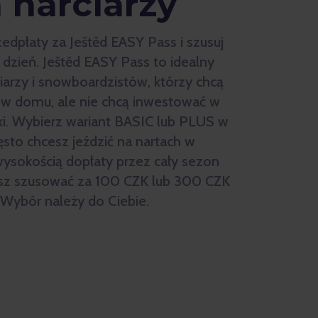
h narciarzy
edpłaty za Ještěd EASY Pass i szusuj
 dzień. Ještěd EASY Pass to idealny
iarzy i snowboardzistów, którzy chcą
k w domu, ale nie chcą inwestować w
ki. Wybierz wariant BASIC lub PLUS w
ęsto chcesz jeździć na nartach w
ą wysokością dopłaty przez cały sezon
sz szusować za 100 CZK lub 300 CZK
 Wybór należy do Ciebie.