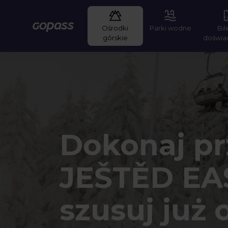
Ośrodki
Parki wodne
Bil
Gopass
górskie
doświa
Dokonaj pr
JEŠTĚD EAS
szusuj już 