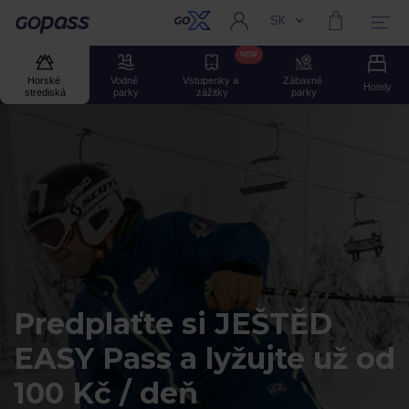
SK
Aktuální jazyk:
Gopass
NEW
Horské 
Vodné 
Vstupenky a 
Zábavné 
Hotely
strediská
parky
zážitky
parky
Predplaťte si JEŠTĚD
EASY Pass a lyžujte už od
100 Kč / deň