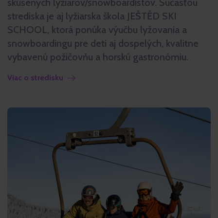
skúsených lyžiarov/snowboardistov. Súčasťou
strediska je aj lyžiarska škola JEŠTĚD SKI
SCHOOL, ktorá ponúka výučbu lyžovania a
snowboardingu pre deti aj dospelých, kvalitne
vybavenú požičovňu a horskú gastronómiu.
Viac o stredisku