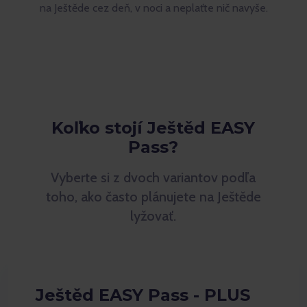
na Ještěde cez deň, v noci a neplaťte nič navyše.
Koľko stojí Ještěd EASY
Pass?
Vyberte si z dvoch variantov podľa
toho, ako často plánujete na Ještěde
lyžovať.
Ještěd EASY Pass - PLUS