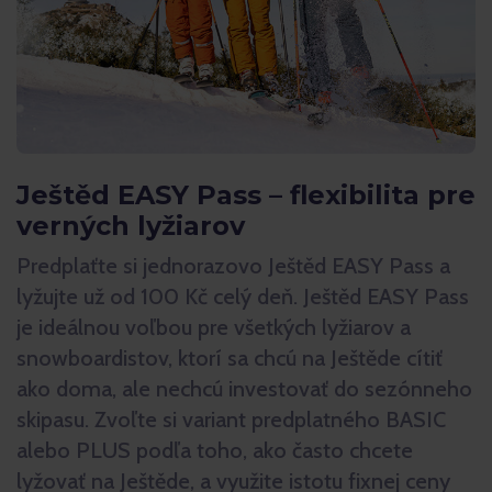
Ještěd EASY Pass – flexibilita pre
verných lyžiarov
Predplaťte si jednorazovo Ještěd EASY Pass a
lyžujte už od 100 Kč celý deň. Ještěd EASY Pass
je ideálnou voľbou pre všetkých lyžiarov a
snowboardistov, ktorí sa chcú na Ještěde cítiť
ako doma, ale nechcú investovať do sezónneho
skipasu. Zvoľte si variant predplatného BASIC
alebo PLUS podľa toho, ako často chcete
lyžovať na Ještěde, a využite istotu fixnej ceny