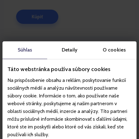
Kúpiť
Súhlas
Detaily
O cookies
Otázky a odpovede
Táto webstránka používa súbory cookies
Na prispôsobenie obsahu a reklám, poskytovanie funkcií
sociálnych médií a analýzu návštevnosti používame
Čo je Ještěd EASY Pass?
súbory cookie. Informácie o tom, ako používate naše
webové stránky, poskytujeme aj našim partnerom v
Pre koho je Ještěd EASY Pass určený?
oblasti sociálnych médií, inzercie a analýzy. Títo partneri
môžu príslušné informácie skombinovať s ďalšími údajmi,
ktoré ste im poskytli alebo ktoré od vás získali, keď ste
Aké sú cenové varianty Ještěd EASY Pass?
používali ich služby.