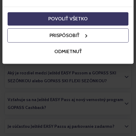
Platí denný doplatok na denné lyžovanie (8.30 – 16.00) aj
na večerné lyžovanie (18.00 – 21.00)?
POVOLIŤ VŠETKO
PRISPÔSOBIŤ
Kde a kedy sa bude dať Ještěd EASY Pass kúpiť?
ODMIETNUŤ
Kde presne na GOPASS e-shope kúpim daný produkt?
Aký je rozdiel medzi Ještěd EASY Passom a GOPASS SKI
SEZÓNKOU alebo GOPASS SKI FLEXI SEZÓNKOU?
Vzťahuje sa na Ještěd EASY Pass aj nový vernostný program
GOPASS Cashback?
Je súčasťou Ještěd EASY Passu aj parkovanie zadarmo?