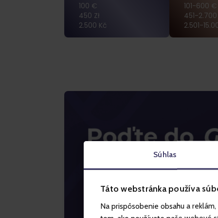
100 €
101-600 €
450 Zł
451-2.700 
2.500 Kč
2.501-15.0
Súhlas
Táto webstránka používa súb
Na prispôsobenie obsahu a reklám, 