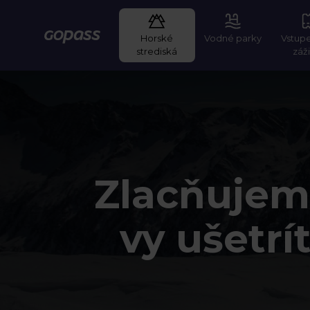
Horské
Vodné parky
Vstup
Gopass
strediská
záž
Zlacňujem
vy ušetrí