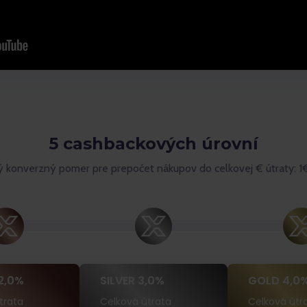
5 cashbackových úrovní
konverzný pomer pre prepočet nákupov do celkovej € útraty: 1€ 
2,0%
SILVER 3,0%
GOLD 4,0
trata
Celková útrata
Celková útr