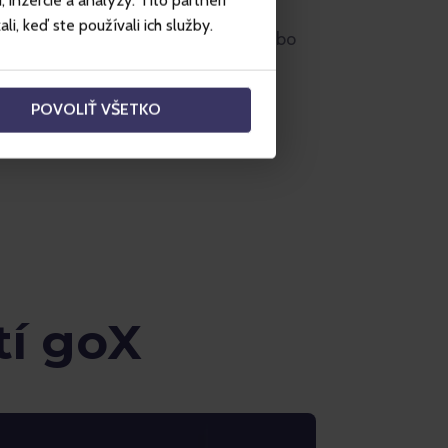
inzercie a analýzy. Títo partneri
užite pri online platbe na nákup
i, keď ste používali ich služby.
vel alebo cez Gopass aplikáciu, alebo
dzkach (offline predaj), kde je goX
ť zaplatený 100% len z goX.
POVOLIŤ VŠETKO
tí goX