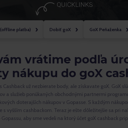
(offline platba)
Dobiť goX
GoX Peňaženka
ám vrátime podľa úro
y nákupu do goX ca
shback už nezbierate body, ale získavate goX. GoX slúži
tov a služieb ponúkaných obchodnými partnermi programu
lkových doterajších nákupov v Gopasse. S každým nákupom
 s vyšším cashbackom. Teraz je ešte dôležitejšie sa pri n
 Gopassu, aby sme vedeli na ktorý účet goX cashback prip