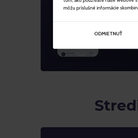
tom, ako používate naše webové str
môžu príslušné informácie skombinova
ODMIETNUŤ
Stred