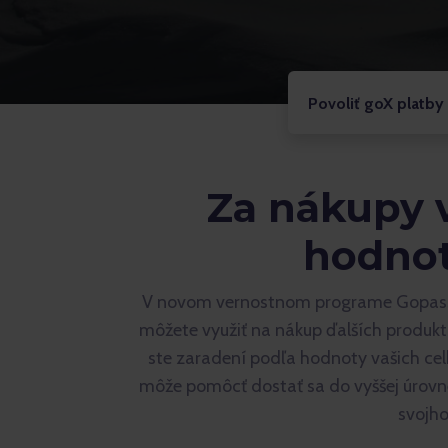
Povoliť goX platby 
Za nákupy v
hodnot
V novom vernostnom programe Gopass Ca
môžete využiť na nákup ďalších produk
ste zaradení podľa hodnoty vašich ce
môže pomôcť dostať sa do vyššej úrovne
svojho