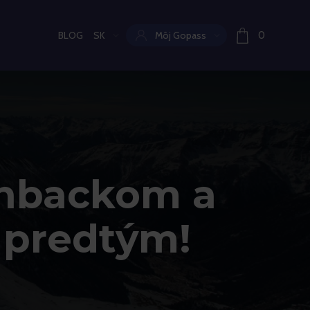
BLOG
SK
Môj Gopass
0
Aktuální jazyk:
shbackom a
o predtým!