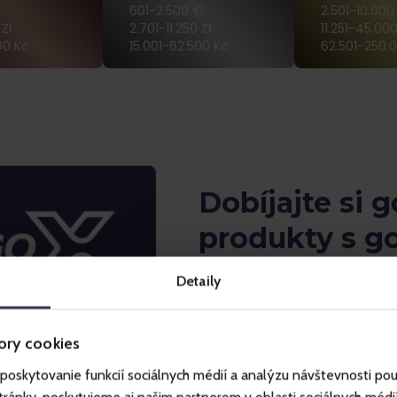
601-2.500 €
2.501-10.000
Zł
2.701-11.250 Zł
11.251-45.000
00 Kč
15.001-62.500 Kč
62.501-250.
Dobíjajte si g
produkty s g
automaticky 
Detaily
mesačného žr
ceny
ory cookies
poskytovanie funkcií sociálnych médií a analýzu návštevnosti po
Pre zapojenie sa do súťaže 