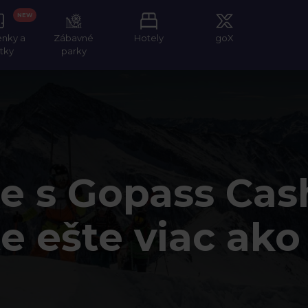
NEW
enky a
Zábavné
Hotely
goX
itky
parky
e s Gopass Ca
te ešte viac ak