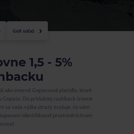
GoX súťaž
vne 1,5 - 5%
shbacku
 ako interné Gopassové platidlo, ktoré
 Gopass. Do príslušnej cashback úrovne
 sa vaša výška útraty zvyšuje, čo vám
akupovaní identifikovať prostredníctvom
isovať.