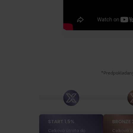
*Predpokladaný 
START 1,5%
BRONZE 
Celková útrata do
Celková ú