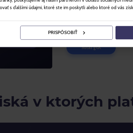
ánky, poskytujeme aj našim partnerom v oblasti sociálnych médií, 
Gopass konte. Následne ho po
ť s ďalšími údajmi, ktoré ste im poskytli alebo ktoré od vás získal
produktov cez web gopass.tra
pri platbe v kamenných prevá
akceptovaný. Nákup musí by
PRISPÔSOBIŤ
Súťaž goX
iská v ktorých pla