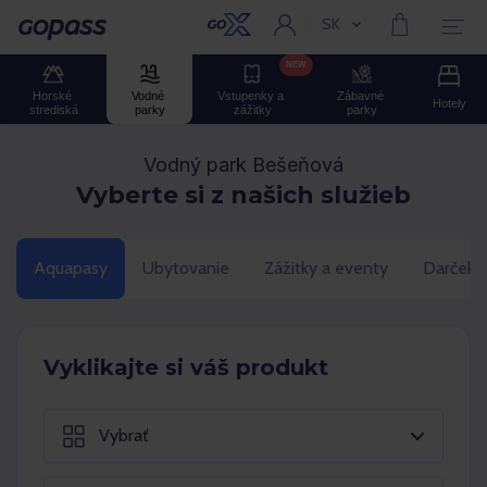
SK
Aktuální jazyk:
Gopass
NEW
Horské 
Vodné 
Vstupenky a 
Zábavné 
Hotely
strediská
parky
zážitky
parky
Vodný park Bešeňová
Vyberte si z našich služieb
Aquapasy
Ubytovanie
Zážitky a eventy
Darčeko
Vyklikajte si váš produkt
Vybrať