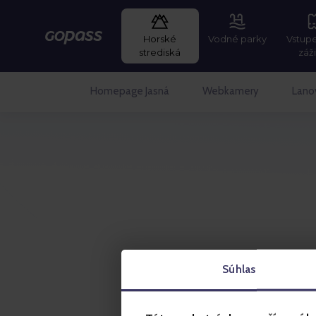
Horské
Vodné parky
Vstup
Gopass
strediská
záž
Homepage Jasná
Webkamery
Lano
Súhlas