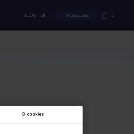
BLOG
SK
Môj Gopass
0
Aktuální jazyk:
O cookies