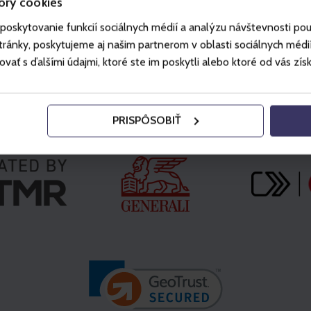
ory cookies
poskytovanie funkcií sociálnych médií a analýzu návštevnosti po
ánky, poskytujeme aj našim partnerom v oblasti sociálnych médií, 
ť s ďalšími údajmi, ktoré ste im poskytli alebo ktoré od vás získal
Partneri
PRISPÔSOBIŤ