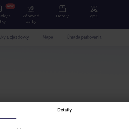
NEW
enky a
Zábavné
Hotely
goX
itky
parky
vky a zjazdovky
Mapa
Úhrada parkovania
Detaily