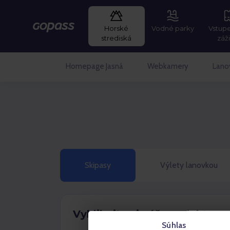
Horské
Vodné parky
Vstup
Gopass
strediská
záž
Homepage Jasná
Webkamery
Lano
Skipasy
Výlety lanovkou
Vyklikajte si váš produkt
Súhlas