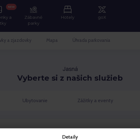
NEW
enky a
Zábavné
Hotely
goX
itky
parky
vky a zjazdovky
Mapa
Úhrada parkovania
Jasná
Vyberte si z našich služieb
Ubytovanie
Zážitky a eventy
Detaily