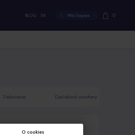
BLOG
SK
Môj Gopass
0
Aktuální jazyk:
Parkovanie
Darčekové vouchery
O cookies