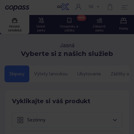
SK
Aktuální jazyk:
Gopass
NEW
Horské 
Vodné 
Vstupenky a 
Zábavné 
Hotely
strediská
parky
zážitky
parky
Jasná
Vyberte si z našich služieb
Skipasy
Výlety lanovkou
Ubytovanie
Zážitky a 
Vyklikajte si váš produkt
Sezónny