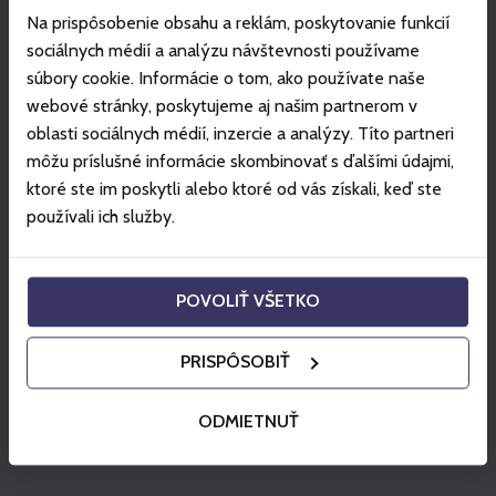
trasách.
Na prispôsobenie obsahu a reklám, poskytovanie funkcií
Mimo určených trás a časov, nie je skialpovanie v
sociálnych médií a analýzu návštevnosti používame
stredisku z bezpečnostných dôvodov možné.
súbory cookie. Informácie o tom, ako používate naše
Vstup na vyznačené skialp trasy je možný len so
webové stránky, poskytujeme aj našim partnerom v
zakúpenou Skialp sezónkou.
oblasti sociálnych médií, inzercie a analýzy. Títo partneri
Denný skialp:
počas prevádzkovej doby strediska.
môžu príslušné informácie skombinovať s ďalšími údajmi,
Večerný skialp:
v Jasnej na trase č.10 Chaletová v čase
ktoré ste im poskytli alebo ktoré od vás získali, keď ste
od 18:00 do 20:30.
používali ich služby.
Večerný skialp na Štrbskom Plese: Platí do 20:00
(posledný výstup je o 19:00).
15% goX cashback na služby vo vybraných gastro
POVOLIŤ VŠETKO
prevádzkach v Slovenských strediskách.
Parkovanie vo vybraných strediskách a lokalitách so
PRISPÔSOBIŤ
zľavou.
Sezónka je neprenosná a v prípade zneužitia bude
ODMIETNUŤ
odobraná/zablokovaná bez náhrady.
Viac info:
jasna.sk
,
vt.sk
.