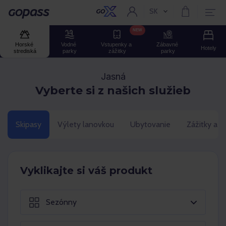
SK
Aktuální jazyk:
Gopass
NEW
Horské 
Vodné 
Vstupenky a 
Zábavné 
Hotely
strediská
parky
zážitky
parky
Jasná
Vyberte si z našich služieb
Skipasy
Výlety lanovkou
Ubytovanie
Zážitky a 
Vyklikajte si váš produkt
Sezónny