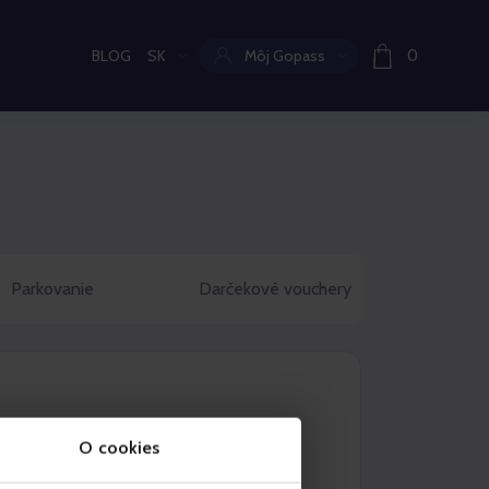
BLOG
SK
Môj Gopass
0
Aktuální jazyk:
Parkovanie
Darčekové vouchery
O cookies