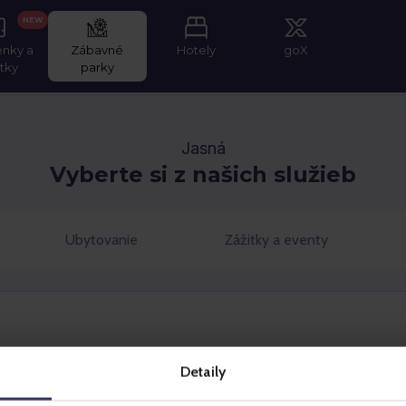
NEW
enky a
Zábavné
Hotely
goX
itky
parky
Jasná
Vyberte si z našich služieb
Ubytovanie
Zážitky a eventy
Detaily
Vybrať
Vybrať