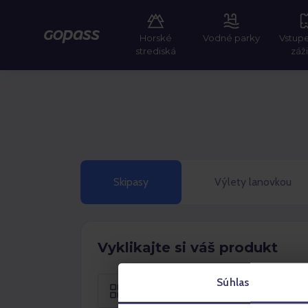
Horské
Vodné parky
Vstup
Gopass
strediská
záž
Skipasy
Výlety lanovkou
Vyklikajte si váš produkt
Súhlas
Sezónny