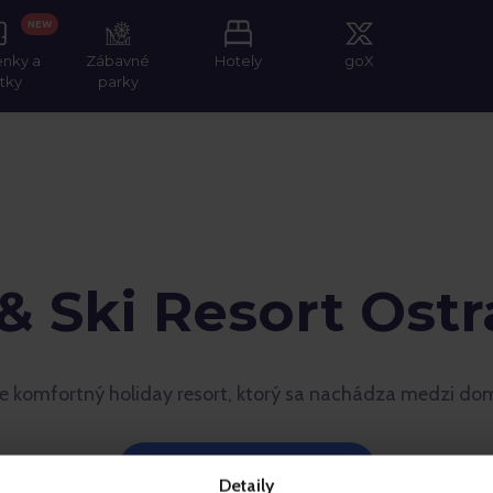
NEW
enky a
Zábavné
Hotely
goX
itky
parky
 & Ski Resort Ostr
 je komfortný holiday resort, ktorý sa nachádza medzi d
Zážitky a Vstupenky
Detaily