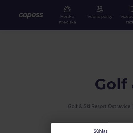
Horské
Vodné parky
Vstup
Gopass
strediská
záž
Golf
Golf & Ski Resort Ostravice
Súhlas