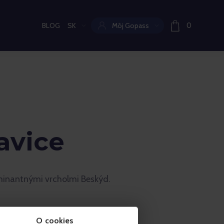
BLOG
SK
Môj Gopass
0
Aktuální jazyk:
avice
ominantnými vrcholmi Beskýd.
O cookies