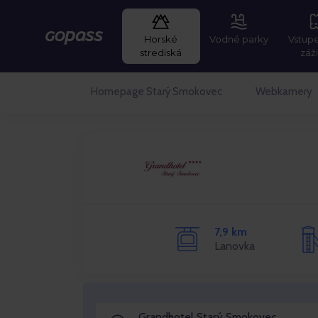
Horské
Vodné parky
Vstup
Gopass
strediská
záž
Homepage Starý Smokovec
Webkamery
7,9 km
Lanovka
Grandhotel Starý Smokovec