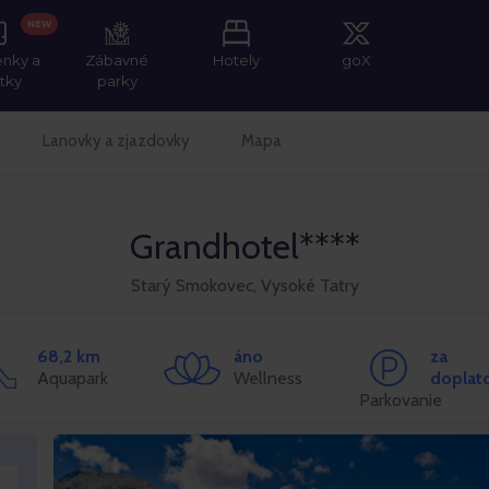
NEW
enky a
Zábavné
Hotely
goX
itky
parky
Lanovky a zjazdovky
Mapa
Grandhotel****
Starý Smokovec, Vysoké Tatry
68,2 km
áno
za
Aquapark
Wellness
doplat
Parkovanie