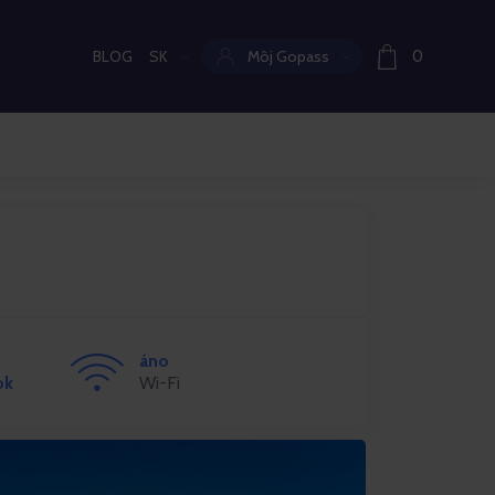
BLOG
SK
Môj Gopass
0
Aktuální jazyk:
áno
ok
Wi-Fi