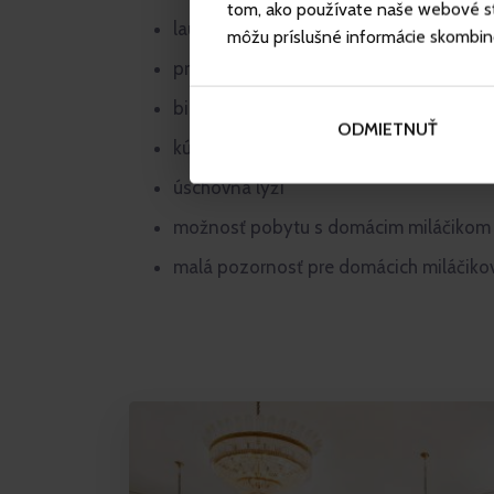
tom, ako používate naše webové str
laundry service – pranie a žehlenie
môžu príslušné informácie skombinova
predaj šperkov na recepcii
biliard
ODMIETNUŤ
kútik pre deti
úschovňa lyží
možnosť pobytu s domácim miláčikom
malá pozornosť pre domácich miláčikov