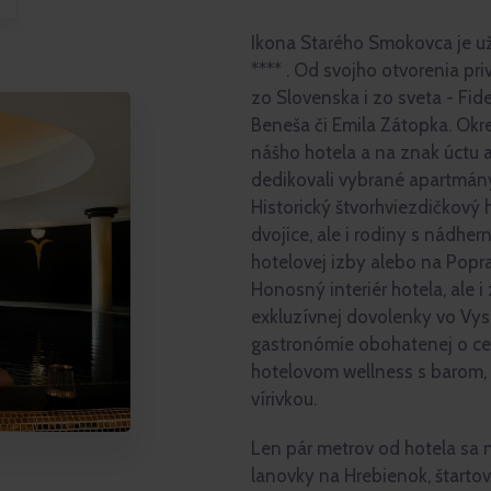
Ikona Starého Smokovca je u
**** . Od svojho otvorenia p
zo Slovenska i zo sveta - Fid
Beneša či Emila Zátopka. Okre
nášho hotela a na znak úctu 
dedikovali vybrané apartmány
Historický štvorhviezdičkový
dvojice, ale i rodiny s nádhe
hotelovej izby alebo na Poprad
Honosný interiér hotela, ale 
exkluzívnej dovolenky vo Vy
gastronómie obohatenej o cel
hotelovom wellness s barom,
vírivkou.
Len pár metrov od hotela sa
lanovky na Hrebienok, štartov