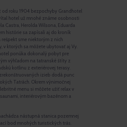
ž od roku 1904 bezpochyby Grandhotel
rivítal hotel už mnohé známe osobnosti
ela Castra, Herolda Wilsona, Eduarda
m histórie sa zapísali aj do kroník
a rešpekt sme niektorým z nich
, v ktorých sa môžete ubytovať aj Vy.
 hotel ponúka dokonalý pobyt pre
rným výhľadom na tatranské štíty z
skú kotlinu z exteriérovej terasy.
i zrekonštruovaných izieb dodá punc
sokých Tatrách. Okrem výnimočnej
ebritné menu si môžete užiť relax v
 saunami, interiérovým bazénom a
 nachádza nástupná stanica pozemnej
ací bod mnohých turistických trás.