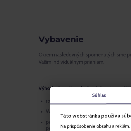
Vybavenie
Okrem nasledovných spomenutých sme pripr
Vašim individuálnym prianiam.
Výhody Grandhotela Starý Smokovec ***
Súhlas
room service 7:00 – 21:30
Wi-Fi pripojenie na internet v hoteli aj
Táto webstránka používa súb
parkovisko podľa dostupnosti, hotel n
Na prispôsobenie obsahu a reklám, 
parkovacích miest pre všetkých hostí,