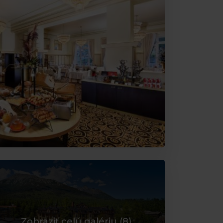
Zobraziť celú galériu (
8
)