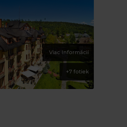
Viac Informácií
+
7
fotiek