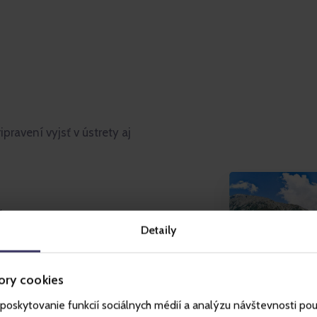
avení vyjsť v ústrety aj
*
Detaily
 na izbách
ory cookies
egarantuje dostupnosť
poskytovanie funkcií sociálnych médií a analýzu návštevnosti po