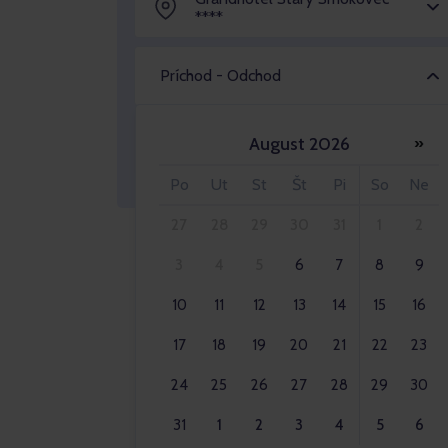
****
Príchod - Odchod
August 2026
»
Dospelý 2x
Po
Ut
St
Št
Pi
So
Ne
27
28
29
30
31
1
2
3
4
5
6
7
8
9
10
11
12
13
14
15
16
17
18
19
20
21
22
23
24
25
26
27
28
29
30
31
1
2
3
4
5
6