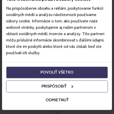
Lístok je neprenosný a platí len pre jednu osobu.
Na prispôsobenie obsahu a reklám, poskytovanie funkcií
Vybraný lístok na zvolenej trase je možné použiť len
sociálnych médií a analýzu návštevnosti používame
jedenkrát. V prípade obojsmerného lístka je možné
súbory cookie. Informácie o tom, ako používate naše
využiť jazdu lanovkou jedenkrát smerom nahor a
webové stránky, poskytujeme aj našim partnerom v
jedenkrát smerom nadol. Lístok nie je celodenný.
oblasti sociálnych médií, inzercie a analýzy. Títo partneri
V cene lístka na lanovku nie je zahrnuté poistenie na
môžu príslušné informácie skombinovať s ďalšími údajmi,
horách.
ktoré ste im poskytli alebo ktoré od vás získali, keď ste
Klienti, ktorí si zakúpili pešiacke lístky do strediska
používali ich služby.
Vysoké Tatry online, prostredníctvom
www.gopass.travel, potrebujú na prechod cez turniket
QR kód, ktorý sa nachádza v emailovom potvrdení o
POVOLIŤ VŠETKO
nákupe.
Na turnikete je potrebné QR kód načítať z potvrdenia
o nákupe, ktorý môžete mať pri sebe v papierovej
PRISPÔSOBIŤ
forme alebo ho načítate zo svojho mobilu.
Čipovú kartu Gopass nebude možné použiť.
ODMIETNUŤ
Zobraziť viac