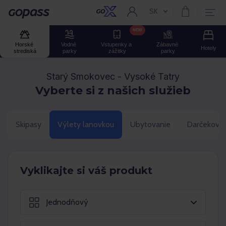
SK
Aktuální jazyk:
Gopass
NEW
Horské 
Vodné 
Vstupenky a 
Zábavné 
Hotely
strediská
parky
zážitky
parky
Starý Smokovec - Vysoké Tatry
Vyberte si z našich služieb
Skipasy
Výlety lanovkou
Ubytovanie
Darčekové 
Vyklikajte si váš produkt
Jednodňový