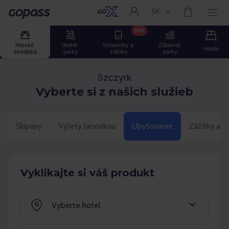
SK
Aktuální jazyk:
Gopass
NEW
Horské 
Vodné 
Vstupenky a 
Zábavné 
Hotely
strediská
parky
zážitky
parky
Szczyrk
Vyberte si z našich služieb
Skipasy
Výlety lanovkou
Ubytovanie
Zážitky a 
Vyklikajte si váš produkt
Vyberte hotel