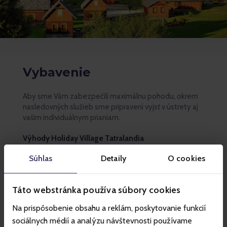
Vybavenie
Aby sme Vám zabezpečili maximálnu pohodu, okrem
nasledovných služieb sme pripravení vyjsť v ústrety aj
vašim individuálnym prianiam.
Výhody Holiday Village Tatralandia
Súhlas
Detaily
O cookies
požičovňa športových potrieb na recepcii
požičovňa spoločenských hier na recepcii
Táto webstránka používa súbory cookies
bowling
tenisový kurt, športoviská a ihriská
Na prispôsobenie obsahu a reklám, poskytovanie funkcií
sociálnych médií a analýzu návštevnosti používame
ohniská a grily