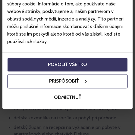
súbory cookie. Informácie o tom, ako používate naše
zapožičanie detského inventáru na požiadanie na
webové stránky, poskytujeme aj našim partnerom v
recepcii
oblasti sociálnych médií, inzercie a analýzy. Títo partneri
skibus počas zimnej sezóny
môžu príslušné informácie skombinovať s ďalšími údajmi,
V rámci kids friendly konceptu si deti všetkých
ktoré ste im poskytli alebo ktoré od vás získali, keď ste
vekových kategórii môžu užiť služby:
používali ich služby.
detský kútik s hračkami Montessori
detské ihriská a športoviská
POVOLIŤ VŠETKO
detské TV s rozprávkami
detské kino
PRISPÔSOBIŤ
stolné hry pre všetky deti, aj pre tie najmenšie
ODMIETNUŤ
biliard, detský stolný futbal a air hockey
vo vybraných termínoch aj animácie pre všetky deti
detská kozmetika na izbe 1x za pobyt pri príchode
detský župan na recepcii na vyžiadanie pri pobyte v
apartmánoch alebo chatkách Deluxe