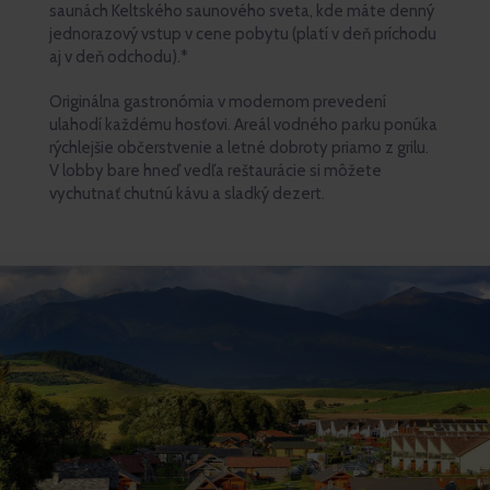
saunách Keltského saunového sveta, kde máte denný
jednorazový vstup v cene pobytu (platí v deň príchodu
aj v deň odchodu).*
Originálna gastronómia v modernom prevedení
ulahodí každému hosťovi. Areál vodného parku ponúka
rýchlejšie občerstvenie a letné dobroty priamo z grilu.
V lobby bare hneď vedľa reštaurácie si môžete
vychutnať chutnú kávu a sladký dezert.