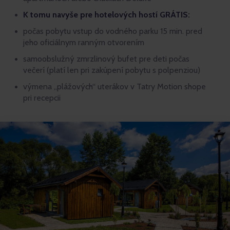
K tomu navyše pre hotelových hostí GRÁTIS:
počas pobytu vstup do vodného parku 15 min. pred
jeho oficiálnym ranným otvorením
samoobslužný zmrzlinový bufet pre deti počas
večerí (platí len pri zakúpení pobytu s polpenziou)
výmena „plážových“ uterákov v Tatry Motion shope
pri recepcii