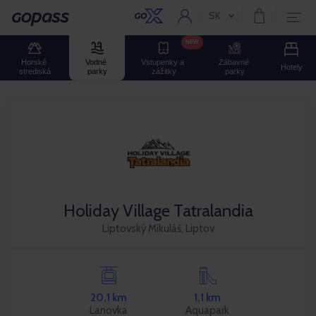
SK
Aktuální jazyk:
Gopass
NEW
Horské 
Vodné 
Vstupenky a 
Zábavné 
Hotely
strediská
parky
zážitky
parky
Holiday Village Tatralandia
Liptovský Mikuláš, Liptov
20,1 km
1,1 km
Lanovka
Aquapark