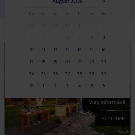
August 2026
»
Dospelý 2x
Po
Ut
St
Št
Pi
So
Ne
27
28
29
30
31
1
2
3
4
5
6
7
8
9
10
11
12
13
14
15
16
17
18
19
20
21
22
23
24
25
26
27
28
29
30
31
1
2
3
4
5
6
Viac Informácií
+
17
fotiek