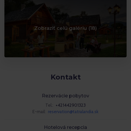
Zobraziť celú galériu (
18
)
Kontakt
Rezervácie pobytov
Tel.:
+421442901323
E-mail:
reservation@tatralandia.sk
Hotelová recepcia