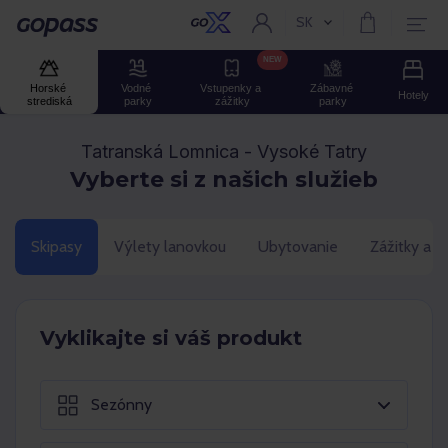
SK
Aktuální jazyk:
Gopass
NEW
Horské 
Vodné 
Vstupenky a 
Zábavné 
Hotely
strediská
parky
zážitky
parky
Tatranská Lomnica - Vysoké Tatry
Vyberte si z našich služieb
Skipasy
Výlety lanovkou
Ubytovanie
Zážitky a 
Vyklikajte si váš produkt
Sezónny