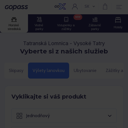
SK
Aktuální jazyk:
Gopass
NEW
Horské 
Vodné 
Vstupenky a 
Zábavné 
Hotely
strediská
parky
zážitky
parky
Tatranská Lomnica - Vysoké Tatry
Vyberte si z našich služieb
Skipasy
Výlety lanovkou
Ubytovanie
Zážitky a 
Vyklikajte si váš produkt
Jednodňový