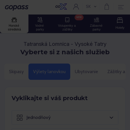
SK
Aktuální jazyk:
Gopass
NEW
Horské 
Vodné 
Vstupenky a 
Zábavné 
Hotely
strediská
parky
zážitky
parky
Tatranská Lomnica - Vysoké Tatry
Vyberte si z našich služieb
Skipasy
Výlety lanovkou
Ubytovanie
Zážitky a 
Vyklikajte si váš produkt
Jednodňový